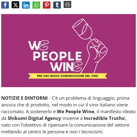
Food
Service
e
tutte
le
novità
del
comparto
Horeca.
NOTIZIE E DINTORNI
- C’è un problema di linguaggio, prima
ancora che di prodotto, nel modo in cui il vino italiano viene
raccontato. A sostenerlo è
We People Wine
, il manifesto ideato
da
Shibumi Digital Agency
insieme a
Incredible Truths
!,
nato con l’obiettivo di ripensare la comunicazione del settore
mettendo al centro le persone e non i tecnicismi.