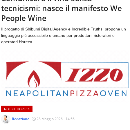
aggiornamenti
tecnicismi: nasce il manifesto We
CONTATTI
quotidiani
su
People Wine
temi
come
Il progetto di Shibumi Digital Agency e Incredible Truths! propone un
ospitalità,
linguaggio più accessibile e umano per produttori, ristoratori e
ristorazione,
operatori Horeca
food
&
beverage,
catering
e
articoli
quotidiani
sul
mondo
dell'alimentazione,
dei
NOTIZIE HORECA
consumi
fuoricasa,
Redazione
28 Maggio 2026 - 14:56
del