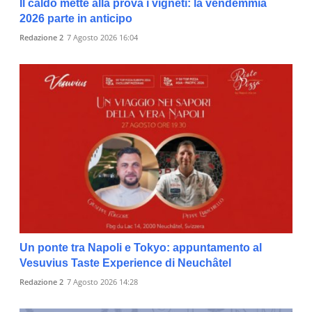
Il caldo mette alla prova i vigneti: la vendemmia
2026 parte in anticipo
Redazione 2
7 Agosto 2026 16:04
Un ponte tra Napoli e Tokyo: appuntamento al
Vesuvius Taste Experience di Neuchâtel
Redazione 2
7 Agosto 2026 14:28