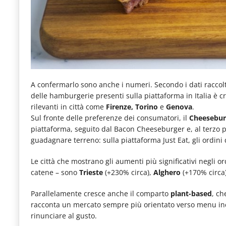
A confermarlo sono anche i numeri. Secondo i dati raccol
delle hamburgerie presenti sulla piattaforma in Italia è c
rilevanti in città come
Firenze, Torino
e
Genova
.
Sul fronte delle preferenze dei consumatori, il
Cheesebu
piattaforma, seguito dal Bacon Cheeseburger e, al terzo p
guadagnare terreno: sulla piattaforma Just Eat, gli ordin
Le città che mostrano gli aumenti più significativi negli 
catene – sono
Trieste
(+230% circa),
Alghero
(+170% circa
Parallelamente cresce anche il comparto
plant-based
, ch
racconta un mercato sempre più orientato verso menu inclu
rinunciare al gusto.