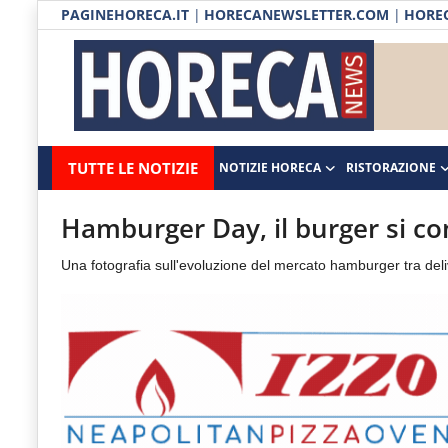
PAGINEHORECA.IT
|
HORECANEWSLETTER.COM
|
HOREC
Notizie HORECA
Horecanews.it
Notizie
TUTTE LE NOTIZIE
NOTIZIE HORECA
RISTORAZIONE
Ristorazione
-
Horeca
-
Ospitalità
Hamburger Day, il burger si co
Il
Distribuzione
Una fotografia sull'evoluzione del mercato hamburger tra del
portale
del
Prodotti | Dispensa Horeca
canale
Eventi
Horeca
e
RUBRICHE
del