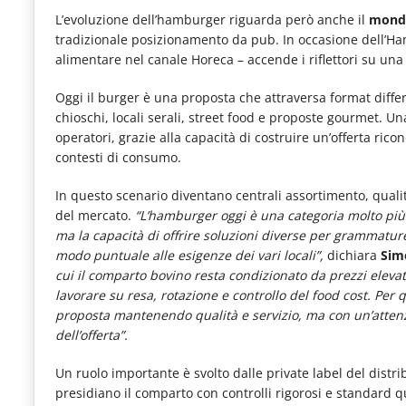
L’evoluzione dell’hamburger riguarda però anche il
mond
tradizionale posizionamento da pub. In occasione dell’
alimentare nel canale Horeca – accende i riflettori su una
Oggi il burger è una proposta che attraversa format differ
chioschi, locali serali, street food e proposte gourmet. Un
operatori, grazie alla capacità di costruire un’offerta rico
contesti di consumo.
In questo scenario diventano centrali assortimento, qual
del mercato.
“L’hamburger oggi è una categoria molto più 
ma la capacità di offrire soluzioni diverse per grammatur
modo puntuale alle esigenze dei vari locali”,
dichiara
Sim
cui il comparto bovino resta condizionato da prezzi elevat
lavorare su resa, rotazione e controllo del food cost. Per 
proposta mantenendo qualità e servizio, ma con un’atten
dell’offerta”.
Un ruolo importante è svolto dalle private label del distr
presidiano il comparto con controlli rigorosi e standard qu