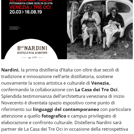
Food
Service
e
tutte
le
novità
del
comparto
Horeca.
Nardini
, la prima distilleria d’Italia con oltre due secoli di
tradizione e innovazione nell’arte distillatoria, sostiene
nuovamente la scena artistica e culturale di
Venezia
,
confermando la collaborazione con
La Casa dei Tre Oci
.
Splendida testimonianza dell’architettura veneziana di inizio
Novecento è diventata spazio espositivo come punto di
riferimento sui
linguaggi del contemporaneo
con particolare
attenzione a quello
fotografico
e campus privilegiato di
elaborazione e confronto culturale. Distelleria Nardini sarà
partner de La Casa dei Tre Oci in occasione della retrospettiva