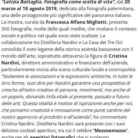
"Letizia Battaglia. Fotografia come scelta di vita”,
dal
20
marzo al 18 agosto 2019,
dedicata alla fotografa palermitana,
una delle protagoniste più significative del panorama italiano.
La mostra, curata da
Francesca Alfano Miglietti
, presenta
300 fotografie, molte delle quali inedite, che rivelano il contesto
sociale e politico nel quale sono state scattate. La
collaborazione tra Distilleria Nardini e La Casa dei Tre Oci
consolida il noto legame della storica azienda bassanese con il
mondo dell’arte, soprattutto attraverso la figura di
Cristina
Nardini,
direttore amministrativo e finanziario dell’azienda,
particolarmente vicina alla scena culturale locale e cosmopolita:
“Sostenere le associazioni e le espressioni artistiche, in tutte le
loro forme, vuol dire per Nardini garantire una prospettiva di
crescita all’estro creativo di persone, movimenti, ma anche di
un popolo, donando linfa vitale al presente, passato e futuro
delle arti. Questa vitalità è motivo di ispirazione anche per noi,
che poniamo creatività e innovazione come punti cardine del
nostro approccio al prodotto e all’azienda”,
ha commentato
Cristina Nardini. Distilleria Nardini sarà presente con i suoi
deliziosi cocktail aperitivo, tra cui il celebre “
Mezzoemezzo
”,
anche per gli
aperitivi fotografici
che si svolgono