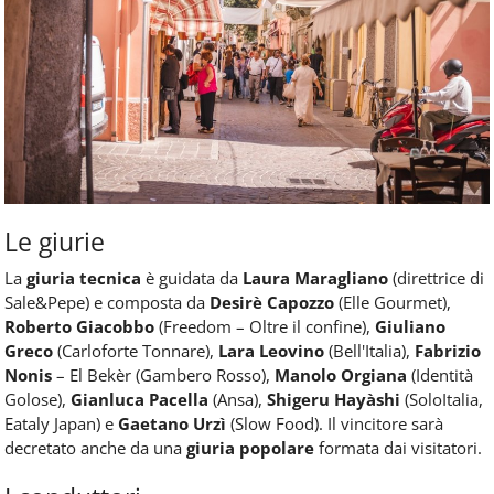
Le giurie
La
giuria tecnica
è guidata da
Laura Maragliano
(direttrice di
Sale&Pepe) e composta da
Desirè Capozzo
(Elle Gourmet),
Roberto Giacobbo
(Freedom – Oltre il confine),
Giuliano
Greco
(Carloforte Tonnare),
Lara Leovino
(Bell'Italia),
Fabrizio
Nonis
– El Bekèr (Gambero Rosso),
Manolo Orgiana
(Identità
Golose),
Gianluca Pacella
(Ansa),
Shigeru Hayàshi
(SoloItalia,
Eataly Japan) e
Gaetano Urzì
(Slow Food). Il vincitore sarà
decretato anche da una
giuria popolare
formata dai visitatori.