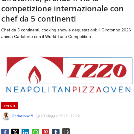
aggiornamenti
competizione internazionale con
CONTATTI
quotidiani
su
chef da 5 continenti
temi
come
Chef da 5 continenti, cooking show e degustazioni: il Girotonno 2026
ospitalità,
anima Carloforte con il World Tuna Competition
ristorazione,
food
&
beverage,
catering
e
articoli
quotidiani
sul
mondo
dell'alimentazione,
EVENTI
dei
consumi
Redazione 5
29 Maggio 2026 - 11:12
fuoricasa,
del