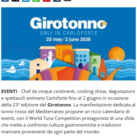
Food
Service
e
tutte
le
novità
del
comparto
Horeca.
EVENTI
- Chef da cinque continenti, cooking show, degustazioni
e spettacoli animano Carloforte fino al 2 giugno in occasione
della 23ª edizione del
Girotonno
. La manifestazione dedicata al
tonno rosso del Mediterraneo propone un ricco calendario di
eventi, con il World Tuna Competition protagonista di una sfida
che mette a confronto culture gastronomiche e tradizioni
marinare provenienti da ogni parte del mondo.