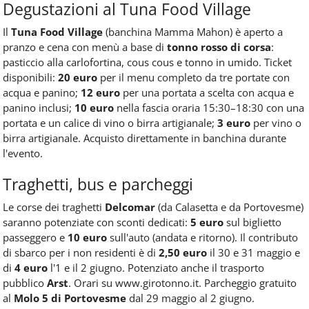
Degustazioni al Tuna Food Village
Il
Tuna Food Village
(banchina Mamma Mahon) è aperto a
pranzo e cena con menù a base di
tonno rosso di corsa
:
pasticcio alla carlofortina, cous cous e tonno in umido. Ticket
disponibili:
20 euro
per il menu completo da tre portate con
acqua e panino;
12 euro
per una portata a scelta con acqua e
panino inclusi;
10 euro
nella fascia oraria 15:30–18:30 con una
portata e un calice di vino o birra artigianale;
3 euro
per vino o
birra artigianale. Acquisto direttamente in banchina durante
l'evento.
Traghetti, bus e parcheggi
Le corse dei traghetti
Delcomar
(da Calasetta e da Portovesme)
saranno potenziate con sconti dedicati:
5 euro
sul biglietto
passeggero e
10 euro
sull'auto (andata e ritorno). Il contributo
di sbarco per i non residenti è di
2,50 euro
il 30 e 31 maggio e
di
4 euro
l'1 e il 2 giugno. Potenziato anche il trasporto
pubblico
Arst
. Orari su www.girotonno.it. Parcheggio gratuito
al
Molo 5 di Portovesme
dal 29 maggio al 2 giugno.