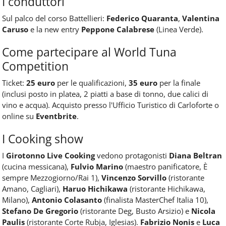
I conduttori
Sul palco del corso Battellieri:
Federico Quaranta
,
Valentina
Caruso
e la new entry
Peppone Calabrese
(Linea Verde).
Come partecipare al World Tuna
Competition
Ticket:
25 euro
per le qualificazioni,
35 euro
per la finale
(inclusi posto in platea, 2 piatti a base di tonno, due calici di
vino e acqua). Acquisto presso l'Ufficio Turistico di Carloforte o
online su
Eventbrite
.
I Cooking show
I
Girotonno Live Cooking
vedono protagonisti
Diana Beltran
(cucina messicana),
Fulvio Marino
(maestro panificatore, È
sempre Mezzogiorno/Rai 1),
Vincenzo Sorvillo
(ristorante
Amano, Cagliari),
Haruo Hichikawa
(ristorante Hichikawa,
Milano),
Antonio Colasanto
(finalista MasterChef Italia 10),
Stefano De Gregorio
(ristorante Deg, Busto Arsizio) e
Nicola
Paulis
(ristorante Corte Rubja, Iglesias).
Fabrizio Nonis
e
Luca