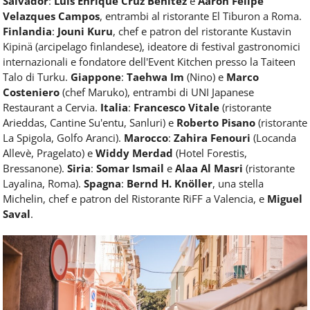
Salvador
:
Luis Enrique Cruz Benitez
e
Aaron Felipe
Velazques Campos
, entrambi al ristorante El Tiburon a Roma.
Finlandia
:
Jouni Kuru
, chef e patron del ristorante Kustavin
Kipinä (arcipelago finlandese), ideatore di festival gastronomici
internazionali e fondatore dell'Event Kitchen presso la Taiteen
Talo di Turku.
Giappone
:
Taehwa Im
(Nino) e
Marco
Costeniero
(chef Maruko), entrambi di UNI Japanese
Restaurant a Cervia.
Italia
:
Francesco Vitale
(ristorante
Arieddas, Cantine Su'entu, Sanluri) e
Roberto Pisano
(ristorante
La Spigola, Golfo Aranci).
Marocco
:
Zahira Fenouri
(Locanda
Allevè, Pragelato) e
Widdy Merdad
(Hotel Forestis,
Bressanone).
Siria
:
Somar Ismail
e
Alaa Al Masri
(ristorante
Layalina, Roma).
Spagna
:
Bernd H. Knöller
, una stella
Michelin, chef e patron del Ristorante RiFF a Valencia, e
Miguel
Saval
.