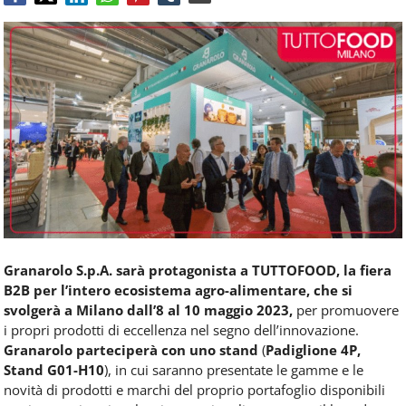
Food
Service
e
tutte
le
novità
del
comparto
Horeca.
Granarolo S.p.A. sarà protagonista a TUTTOFOOD, la fiera
B2B per l’intero ecosistema agro-alimentare, che si
svolgerà a Milano dall’8 al 10 maggio 2023,
per promuovere
i propri prodotti di eccellenza nel segno dell’innovazione.
Granarolo parteciperà con uno stand
(
Padiglione 4P,
Stand G01-H10
), in cui saranno presentate le gamme e le
novità di prodotti e marchi del proprio portafoglio disponibili