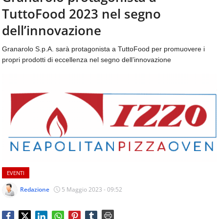
aggiornamenti
TuttoFood 2023 nel segno
CONTATTI
quotidiani
su
dell’innovazione
temi
come
Granarolo S.p.A. sarà protagonista a TuttoFood per promuovere i
ospitalità,
propri prodotti di eccellenza nel segno dell’innovazione
ristorazione,
food
&
beverage,
catering
e
articoli
quotidiani
sul
mondo
dell'alimentazione,
EVENTI
dei
consumi
Redazione
5 Maggio 2023 - 09:52
fuoricasa,
del