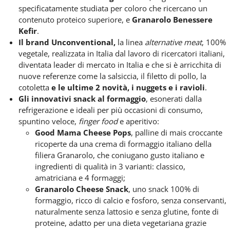
specificatamente studiata per coloro che ricercano un
contenuto proteico superiore, e
Granarolo Benessere
Kefir
.
Il brand Unconventional,
la linea
alternative meat
, 100%
vegetale, realizzata in Italia dal lavoro di ricercatori italiani,
diventata leader di mercato in Italia e che si è arricchita di
nuove referenze come la salsiccia, il filetto di pollo, la
cotoletta
e le ultime 2 novità, i nuggets e i ravioli
.
Gli innovativi snack al formaggio
, esonerati dalla
refrigerazione e ideali per più occasioni di consumo,
spuntino veloce,
finger food
e aperitivo:
Good Mama Cheese Pops
, palline di mais croccante
ricoperte da una crema di formaggio italiano della
filiera Granarolo, che coniugano gusto italiano e
ingredienti di qualità in 3 varianti: classico,
amatriciana e 4 formaggi;
Granarolo Cheese Snack
, uno snack 100% di
formaggio, ricco di calcio e fosforo, senza conservanti,
naturalmente senza lattosio e senza glutine, fonte di
proteine, adatto per una dieta vegetariana grazie