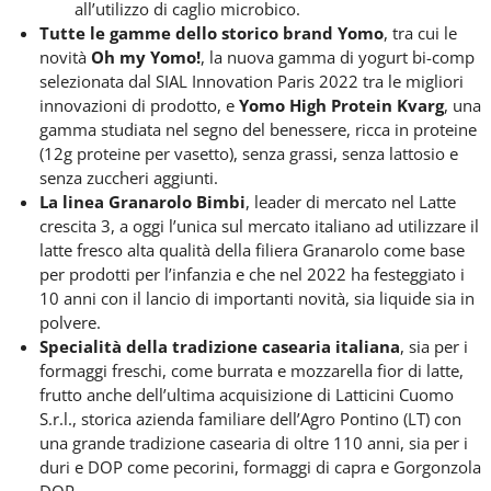
all’utilizzo di caglio microbico.
Tutte le gamme dello storico brand Yomo
, tra cui le
novità
Oh my Yomo!
, la nuova gamma di yogurt bi-comp
selezionata dal SIAL Innovation Paris 2022 tra le migliori
innovazioni di prodotto, e
Yomo High Protein Kvarg
, una
gamma studiata nel segno del benessere, ricca in proteine
(12g proteine per vasetto), senza grassi, senza lattosio e
senza zuccheri aggiunti.
La linea Granarolo Bimbi
, leader di mercato nel Latte
crescita 3, a oggi l’unica sul mercato italiano ad utilizzare il
latte fresco alta qualità della filiera Granarolo come base
per prodotti per l’infanzia e che nel 2022 ha festeggiato i
10 anni con il lancio di importanti novità, sia liquide sia in
polvere.
Specialità della tradizione casearia italiana
, sia per i
formaggi freschi, come burrata e mozzarella fior di latte,
frutto anche dell’ultima acquisizione di Latticini Cuomo
S.r.l., storica azienda familiare dell’Agro Pontino (LT) con
una grande tradizione casearia di oltre 110 anni, sia per i
duri e DOP come pecorini, formaggi di capra e Gorgonzola
DOP.