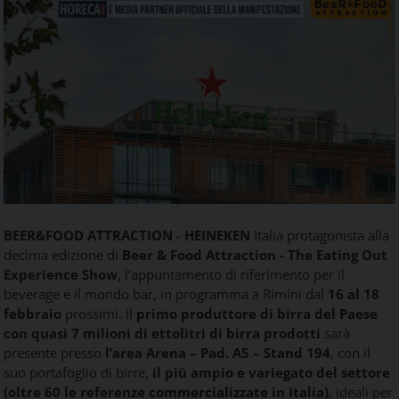
Food
Service
e
tutte
le
novità
del
comparto
Horeca.
BEER&FOOD ATTRACTION
-
HEINEKEN
Italia
protagonista
alla
decima edizione
di
Beer
&
Food
Attraction
- The Eating Out
Experience Show,
l’appuntamento
di
riferimento per il
beverage e il mondo bar, in programma a
Rimini
dal
16 al 18
febbraio
prossimi. Il
primo produttore
di
birra del Paese
con quasi 7 milioni
di
ettolitri
di
birra prodotti
sarà
presente presso
l’area Arena – Pad. A5 – Stand 194
, con il
suo portafoglio
di
birre,
il più ampio e variegato del settore
(oltre 60 le referenze commercializzate in
Italia
)
, ideali per