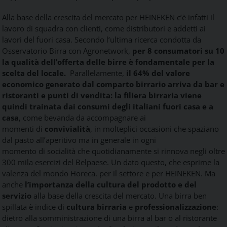
Alla base della crescita del mercato per
HEINEKEN
c’è infatti il
lavoro
di
squadra con clienti, come distributori e addetti ai
lavori del fuori casa. Secondo l’ultima ricerca condotta da
Osservatorio Birra con Agronetwork,
per 8 consumatori su 10
la qualità dell’offerta delle birre è fondamentale per la
scelta del locale.
Parallelamente,
il 64% del valore
economico generato dal comparto birrario arriva da bar e
ristoranti e punti
di
vendita: la filiera birraria viene
quindi trainata dai consumi degli italiani fuori casa e a
casa
, come bevanda da accompagnare ai
momenti
di
convivialità
, in molteplici occasioni che spaziano
dal pasto all’aperitivo ma in generale in ogni
momento
di
socialità che quotidianamente si rinnova negli oltre
300 mila esercizi del Belpaese. Un dato questo, che esprime la
valenza del mondo Horeca. per il settore e per
HEINEKEN
. Ma
anche
l’importanza della cultura del prodotto e del
servizio
alla base della crescita del mercato. Una birra ben
spillata è indice
di
cultura birraria
e
professionalizzazione
:
dietro alla somministrazione
di
una birra al bar o al ristorante