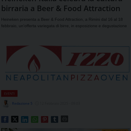
aggiornamenti
birraria a Beer & Food Attraction
CONTATTI
quotidiani
su
Heineken presenta a Beer & Food Attraction, a Rimini dal 16 al 18
temi
febbraio, un'offerta variegata di birre, in esposizione e degustazione
come
ospitalità,
ristorazione,
food
&
beverage,
catering
e
articoli
quotidiani
sul
EVENTI
mondo
dell'alimentazione,
Redazione 5
12 Febbraio 2025 - 09:03
dei
consumi
fuoricasa,
del