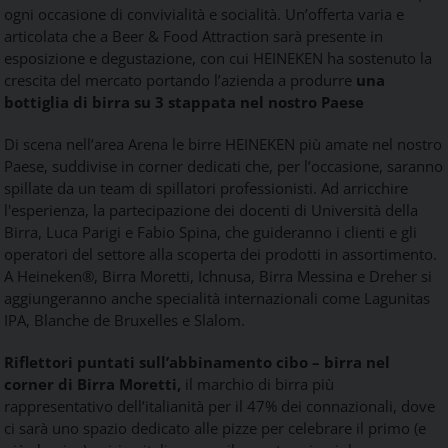
ogni occasione
di
convivialità e socialità. Un’offerta varia e
articolata che a
Beer
&
Food
Attraction
sarà presente in
esposizione e degustazione, con cui
HEINEKEN
ha sostenuto la
crescita del mercato portando l’azienda a produrre
una
bottiglia
di
birra su 3 stappata nel nostro Paese
Di
scena nell’area Arena le birre
HEINEKEN
più amate nel nostro
Paese, suddivise in corner dedicati che, per l’occasione, saranno
spillate da un team
di
spillatori professionisti. Ad arricchire
l'esperienza, la partecipazione dei docenti
di
Università della
Birra, Luca Parigi e Fabio Spina, che guideranno i clienti e gli
operatori del settore alla scoperta dei prodotti in assortimento.
A
Heineken
®, Birra Moretti, Ichnusa, Birra Messina e Dreher si
aggiungeranno anche specialità internazionali come Lagunitas
IPA, Blanche de Bruxelles e Slalom.
Riflettori puntati sull’abbinamento cibo – birra nel
corner
di
Birra Moretti,
il marchio
di
birra più
rappresentativo dell’italianità per il 47% dei connazionali, dove
ci sarà uno spazio dedicato alle pizze per celebrare il primo (e