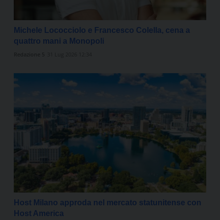
Michele Lococciolo e Francesco Colella, cena a
quattro mani a Monopoli
Redazione 5
31 Lug 2026 12:34
Host Milano approda nel mercato statunitense con
Host America