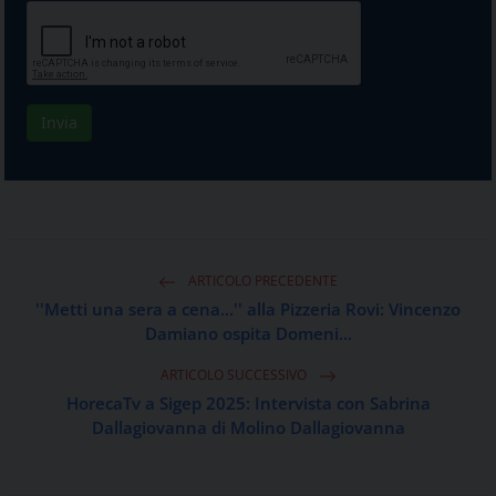
ARTICOLO PRECEDENTE
''Metti una sera a cena...'' alla Pizzeria Rovi: Vincenzo
Damiano ospita Domeni...
ARTICOLO SUCCESSIVO
HorecaTv a Sigep 2025: Intervista con Sabrina
Dallagiovanna di Molino Dallagiovanna