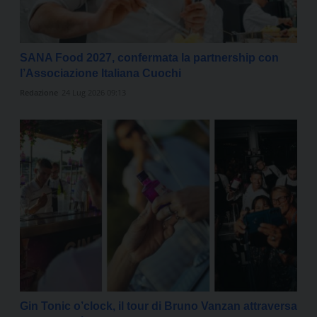
SANA Food 2027, confermata la partnership con
l’Associazione Italiana Cuochi
Redazione
24 Lug 2026 09:13
Gin Tonic o’clock, il tour di Bruno Vanzan attraversa