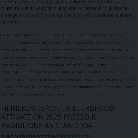
c’è un professionista in grado
di
valorizzare il prodotto al
massimo delle sue potenzialità, che sa raccontarlo al cliente,
consigliarne gli abbinamenti, pianificare l’acquisto nelle giuste
quantità.
HEINEKEN
produce birra in
Italia
da 50 anni, è presente sul territorio con i 4
birrifici
di
Comun Nuovo (BG), Assemini (CA), Massafra (TA) e Pollein (AO) e con un
network distributivo - Partesa - specializzato nei servizi
di
vendita, distribuzione,
consulenza e formazione per il canale Horeca che opera con centri logistici su tutto
il territorio.
Con più
di
2.000 dipendenti,
HEINEKEN
è oggi il primo
produttore
di
birra nel nostro Paese, dove produce e commercializza quasi 7
milioni
di
ettolitri
di
birra, investendo in innovazione e sviluppo.
Attraverso il piano
“Brew a Better World”
HEINEKEN
integra la Sostenibilità al business, creando valore
per l’azienda, la società e l’intero pianeta.
HEINEKEN
ESPONE A BEER&FOOD
ATTRACTION 2025 PRESSO IL
PADIGLIONE A5 STAND 194
Leggi l’articolo anche su
FoodyBev.com