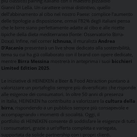
più classico) pairing italiano con il maestro pizzaiolo
Gianni
Di
Lella. Un carattere ormai distintivo, quello
dell’abbinamento al cibo nel nostro Paese: complice l’aumento
delle tipologie a disposizione, ormai l’82% degli italiani pensa
che le birre siano perfettamente adatte al cibo e alle ricette
tipiche della dieta mediterranea (fonte: Osservatorio Birra-
Doxa). Infine, nel corner
Ichnusa,
il muralista
Andrea
D’Ascanio
presenterà un live show dedicato alla sostenibilità,
tema su cui ha già collaborato con il brand con opere dedicate,
mentre
Birra Messina
mostrerà in anteprima i suoi
bicchieri
Limited Edition 2025
.
Le iniziative
di
HEINEKEN
a
Beer
&
Food
Attraction
puntano a
valorizzare un portafoglio sempre più diversificato che risponde
alle esigenze dei consumatori. In oltre 50 anni
di
presenza
in
Italia
,
HEINEKEN
ha contribuito a valorizzare la
cultura della
birra
, rispondendo a un pubblico sempre più consapevole e
accompagnando i momenti
di
socialità. Oggi, il
portfolio
di
HEINEKEN
consente
di
soddisfare le esigenze
di
tutti
i consumatori, grazie a un’offerta completa e variegata,
supportata da solide partnership con i propri clienti.