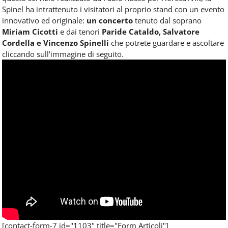
Spinel ha intrattenuto i visitatori al proprio stand con un evento
innovativo ed originale:
un concerto
tenuto dal soprano
Miriam Cicotti
e dai tenori
Paride Cataldo, Salvatore
Cordella e Vincenzo Spinelli
che potrete guardare e ascoltare
cliccando sull'immagine di seguito.
[contact-form-7 id="1103" title="Form Articoli"]