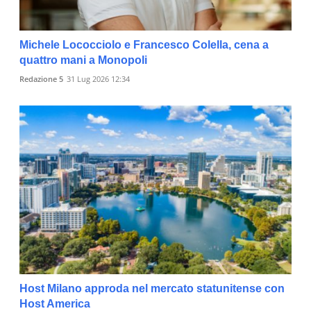
Michele Lococciolo e Francesco Colella, cena a
quattro mani a Monopoli
Redazione 5
31 Lug 2026 12:34
Host Milano approda nel mercato statunitense con
Host America