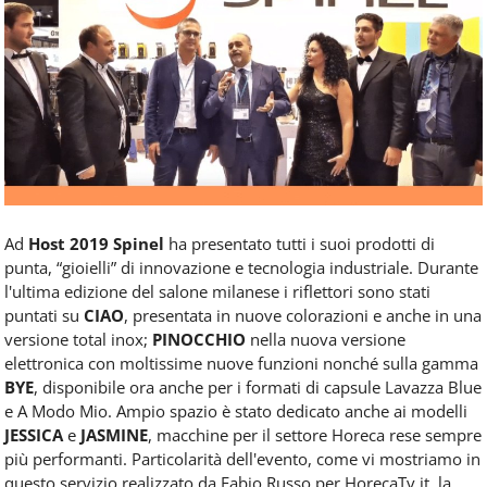
Food
Service
e
tutte
le
novità
del
comparto
Horeca.
Ad
Host 2019
Spinel
ha presentato tutti i suoi prodotti di
punta, “gioielli” di innovazione e tecnologia industriale. Durante
l'ultima edizione del salone milanese i riflettori sono stati
puntati su
CIAO
, presentata in nuove colorazioni e anche in una
versione total inox;
PINOCCHIO
nella nuova versione
elettronica con moltissime nuove funzioni nonché sulla gamma
BYE
, disponibile ora anche per i formati di capsule Lavazza Blue
e A Modo Mio. Ampio spazio è stato dedicato anche ai modelli
JESSICA
e
JASMINE
, macchine per il settore Horeca rese sempre
più performanti. Particolarità dell'evento, come vi mostriamo in
questo servizio realizzato da Fabio Russo per HorecaTv.it, la