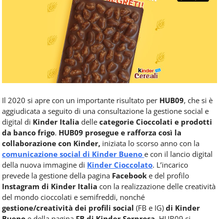
Food
Service
e
tutte
le
novità
del
comparto
Horeca.
Il 2020 si apre con un importante risultato per
HUB09
, che si è
aggiudicata a seguito di una consultazione la gestione social e
digital di
Kinder Italia
delle
categorie Cioccolati e prodotti
da banco frigo
.
HUB09 prosegue e rafforza così la
collaborazione con Kinder,
iniziata lo scorso anno con la
comunicazione social di Kinder Bueno
e con il lancio digital
della nuova immagine di
Kinder Cioccolato
. L’incarico
prevede la gestione della pagina
Facebook
e del profilo
Instagram
di Kinder Italia
con la realizzazione delle creatività
del mondo cioccolati e semifreddi, nonché
gestione/creatività dei profili social
(FB e IG)
di Kinder
Bueno
e della pagina
FB di Kinder Sorpresa
. HUB09 si