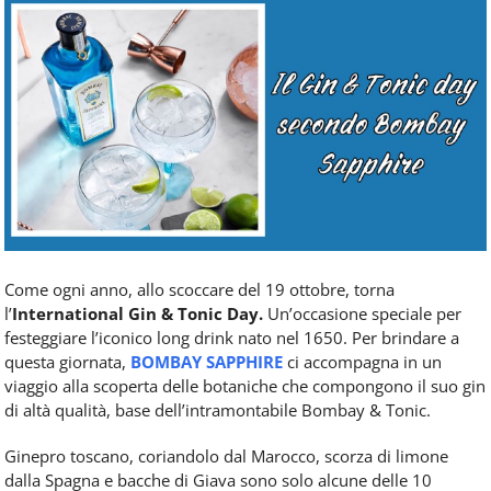
Food
Service
e
tutte
le
novità
del
comparto
Horeca.
Come ogni anno, allo scoccare del 19 ottobre, torna
l’
International Gin & Tonic Day.
Un’occasione speciale per
festeggiare l’iconico long drink nato nel 1650. Per brindare a
questa giornata,
BOMBAY SAPPHIRE
ci accompagna in un
viaggio alla scoperta delle botaniche che compongono il suo gin
di altà qualità, base dell’intramontabile Bombay & Tonic.
Ginepro toscano, coriandolo dal Marocco, scorza di limone
dalla Spagna e bacche di Giava sono solo alcune delle 10