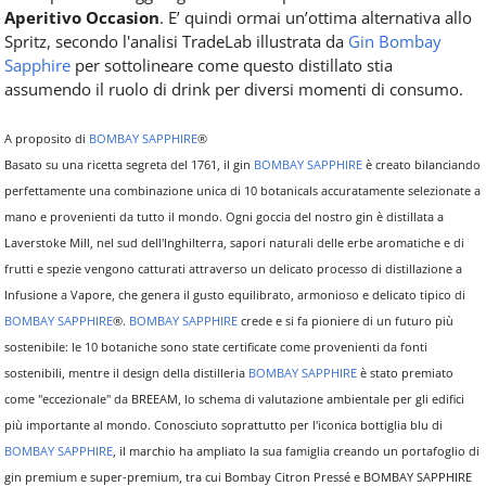
Aperitivo Occasion
. E’ quindi ormai un’ottima alternativa allo
Spritz, secondo l'analisi TradeLab illustrata da
Gin Bombay
Sapphire
per sottolineare come questo distillato stia
assumendo il ruolo di drink per diversi momenti di consumo.
A proposito di
BOMBAY SAPPHIRE
®
Basato su una ricetta segreta del 1761, il gin
BOMBAY SAPPHIRE
è creato bilanciando
perfettamente una combinazione unica di 10 botanicals accuratamente selezionate a
mano e provenienti da tutto il mondo. Ogni goccia del nostro gin è distillata a
Laverstoke Mill, nel sud dell'Inghilterra, sapori naturali delle erbe aromatiche e di
frutti e spezie vengono catturati attraverso un delicato processo di distillazione a
Infusione a Vapore, che genera il gusto equilibrato, armonioso e delicato tipico di
BOMBAY SAPPHIRE
®.
BOMBAY SAPPHIRE
crede e si fa pioniere di un futuro più
sostenibile: le 10 botaniche sono state certificate come provenienti da fonti
sostenibili, mentre il design della distilleria
BOMBAY SAPPHIRE
è stato premiato
come "eccezionale" da BREEAM, lo schema di valutazione ambientale per gli edifici
più importante al mondo. Conosciuto soprattutto per l'iconica bottiglia blu di
BOMBAY SAPPHIRE
, il marchio ha ampliato la sua famiglia creando un portafoglio di
gin premium e super-premium, tra cui Bombay Citron Pressé e BOMBAY SAPPHIRE