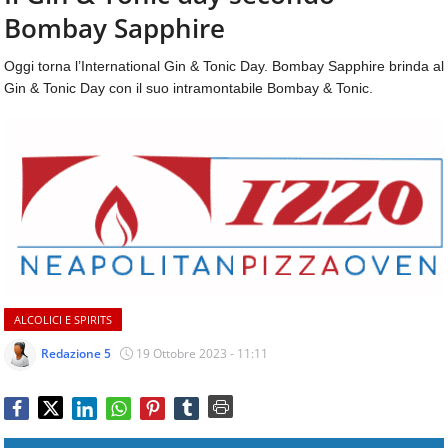
aggiornamenti
Bombay Sapphire
CONTATTI
quotidiani
su
Oggi torna l’International Gin & Tonic Day. Bombay Sapphire brinda al
temi
Gin & Tonic Day con il suo intramontabile Bombay & Tonic.
come
ospitalità,
ristorazione,
food
&
beverage,
catering
e
articoli
quotidiani
sul
ALCOLICI E SPIRITS
mondo
dell'alimentazione,
Redazione 5
19 Ottobre 2023 - 11:11
dei
consumi
fuoricasa,
del