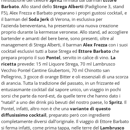
Food
Barbato
. Allo stand dello
Strega Alberti
(Padiglione 3, stand
Service
F5), Alex Frezza e Barbato preparano i propri gustosi cocktail, e
e
il barman del
Soda Jerk
di Verona, in esclusiva per
tutte
l'azienda beneventana, ha presentato una nuova creazione
le
novità
proprio durante la kermesse veronese. Allo stand, ad accogliere
del
bartender e amanti del bere bene, sono presenti, oltre al
comparto
management di Strega Alberti, il barman
Alex Frezza
con i suoi
Horeca.
cocktail esclusivi tutti a base Strega ed
Ettore Barbato
che
prepara proprio il suo
Pontel
, servito in calice di vino.
La
ricetta
prevede: 15 ml Liquore Strega, 70 ml Lambrusco
Vecchio Pontel Cantine Giubertoni, 70 ml Chinotto san
Pellegrino, 3 gocce di orange Bitter e oli essenziali di una scorza
di arancia. Tutta la tradizione del passato, in un frizzante ed
entusiasmante cocktail dal sapore unico, un viaggio in pochi
sorsi che parte da nord-est, da quelle terre che hanno dato i
“natali” a uno dei drink più bevuti del nostro paese, lo
Spritz
. Il
Pontel, infatti, altro non è che una
variante di questo
diffusissimo cocktail
, preparato però con ingredienti
completamente diversi dall’originale. Il viaggio di Ettore Barbato
si ferma infatti, come prima tappa, nelle terre del
Lambrusco