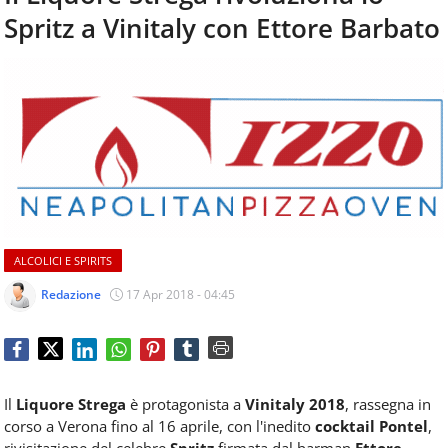
aggiornamenti
Spritz a Vinitaly con Ettore Barbato
CONTATTI
quotidiani
su
temi
come
ospitalità,
ristorazione,
food
&
beverage,
catering
e
ALCOLICI E SPIRITS
articoli
quotidiani
Redazione
17 Apr 2018 - 04:45
sul
mondo
dell'alimentazione,
dei
consumi
Il
Liquore Strega
è protagonista a
Vinitaly 2018
, rassegna in
fuoricasa,
corso a Verona fino al 16 aprile, con l'inedito
cocktail Pontel
,
del
rivisitazione del celebre
Spritz
firmata dal barman
Ettore