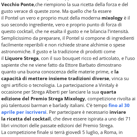
Vecchio Ponte
,che riempiono la sua ricetta della forza e del
gusto verace di queste zone. Ma quello che fa essere
il Pontel un vero e proprio must della moderna
mixology
è il
suo secondo ingrediente, vero e proprio punto di forza di
questo cocktail, che ne esalta il gusto e ne bilancia l’intensità.
Semplicissimo da preparare, il Pontel si compone di ingredienti
facilmente reperibili e non richiede strane alchimie o spese
astronomiche. Il gusto e la tradizione di prodotti come
il
Liquore Strega
, con il suo bouquet ricco ed articolato, e l’uso
sapiente che ne viene fatto da Ettore Barbato dimostrano
quanto una buona conoscenza delle materie prime, e
la
capacità di mettere insieme tradizioni diverse
, vinca su
ogni artificio o tecnologia. La partecipazione a Vinitaly è
occasione per Strega Alberti per lanciare la sua
quarta
edizione del Premio Strega Mixology
, competizione rivolta ai
più talentuosi barman e barlady italiani. C'è tempo
fino al 30
aprile per iscriversi
. Per partecipare è necessario
inviare
la ricetta del cocktail
, che deve essere ispirata a uno dei 71
libri vincitori delle passate edizioni del Premio Strega.
La competizione finale si terrà giovedì 5 luglio, a Roma, in