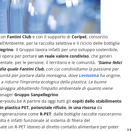
con
Fantini Club
e con il supporto di
Coripet
, consorzio
l’Ambiente, per la raccolta selettiva e il riciclo delle bottiglie
legrino
. Il Gruppo lavora infatti per uno sviluppo sostenibile,
cui opera per portare
un reale valore condiviso
, che generi
entale, per le persone, il territorio e le comunità.
“
Siamo felici
dia quale Fantini Club,
con cui condividiamo la passione per
rtunità per portare dalla montagna, dove
Levissima
ha origine,
 a ridurre l’impronta ecologica della plastica. Le buone
 spiaggia abbattendo l’impatto ambientale di quanto viene
Manager
Gruppo Sanpellegrino
.
re=youtu.be
A partire da oggi tutti gli
ospiti dello stabilimento
in plastica PET, potenziale rifiuto, in una risorsa
da
o rigenerazione come
R-PET
: dalle bottiglie raccolte nasceranno
lta è infatti funzionale al sistema di filiera del
usate un R-PET idoneo al diretto contatto alimentare per poter
U