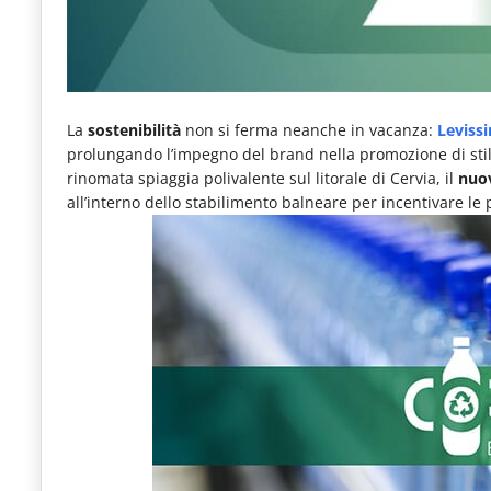
e
articoli
quotidiani
sul
La
sostenibilità
non si ferma neanche in vacanza
:
Leviss
prolungando l’impegno del brand nella promozione di stili 
mondo
rinomata spiaggia polivalente sul litorale di Cervia, il
nuo
dell'alimentazione,
all’interno dello stabilimento balneare per incentivare le p
dei
consumi
fuoricasa,
del
Food
Service
e
tutte