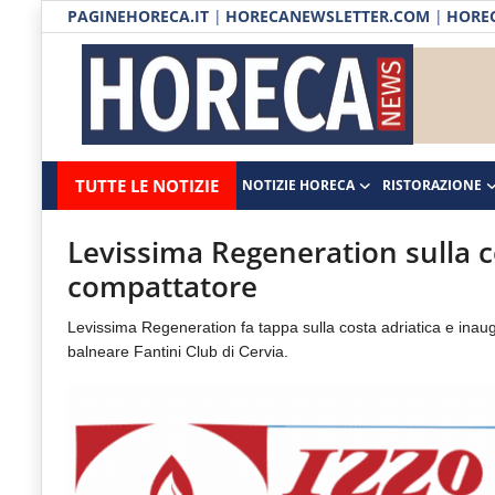
PAGINEHORECA.IT
|
HORECANEWSLETTER.COM
|
HOREC
Notizie HORECA
Horecanews.it
Notizie
TUTTE LE NOTIZIE
NOTIZIE HORECA
RISTORAZIONE
Ristorazione
-
Horeca
-
Ospitalità
Levissima Regeneration sulla c
Il
compattatore
Distribuzione
portale
Levissima Regeneration fa tappa sulla costa adriatica e inau
del
Prodotti | Dispensa Horeca
balneare Fantini Club di Cervia.
canale
Eventi
Horeca
e
RUBRICHE
del