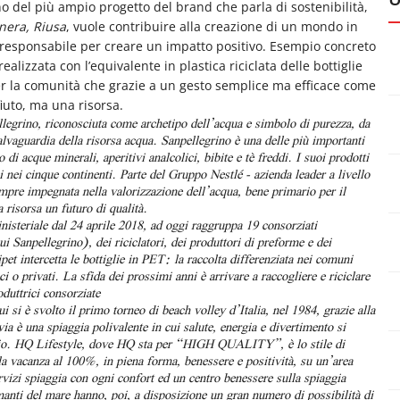
terno del più ampio progetto del brand che parla di sostenibilità,
enera, Riusa
, vuole contribuire alla creazione di un mondo in
 e responsabile per creare un impatto positivo. Esempio concreto
alizzata con l’equivalente in plastica riciclata delle bottiglie
r la comunità che grazie a un gesto semplice ma efficace come
fiuto, ma una risorsa.
legrino, riconosciuta come archetipo dell’acqua e simbolo di purezza, da
salvaguardia della risorsa acqua.
Sanpellegrino è una delle più importanti
 di acque minerali, aperitivi analcolici, bibite e tè freddi. I suoi prodotti
si nei cinque continenti.
Parte del Gruppo Nestlé - azienda leader a livello
pre impegnata nella valorizzazione dell’acqua, bene primario per il
 risorsa un futuro di qualità.
nisteriale dal 24 aprile 2018, ad oggi raggruppa 19 consorziati
i Sanpellegrino), dei riciclatori, dei produttori di preforme e dei
et intercetta le bottiglie in PET: la raccolta differenziata nei comuni
ci o privati.
La sfida dei prossimi anni è arrivare a raccogliere e riciclare
duttrici consorziate
i si è svolto il primo torneo di beach volley d’Italia, nel 1984, grazie alla
via è
una spiaggia polivalente in cui salute, energia e divertimento si
io.
HQ Lifestyle, dove HQ sta per “HIGH QUALITY”, è lo stile di
la vacanza al 100%, in piena forma, benessere e positività, su un’area
ervizi spiaggia con ogni confort ed un centro benessere sulla spiaggia
manti del mare hanno, poi, a disposizione un gran numero di possibilità di