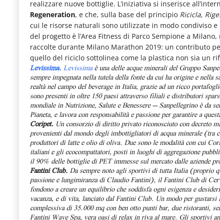
realizzare nuove bottiglie.
L’iniziativa si inserisce all’in
Regeneration
, e che, sulla base del principio
Ricicla, Rig
cui le risorse naturali sono utilizzate in modo condiviso
del progetto è l’Area Fitness di Parco Sempione a Milano, re
raccolte durante Milano Marathon 2019: un contributo pe
quello del riciclo sottolinea come la plastica non sia un ri
Levissima.
Levissima
è una delle acque minerali del Gruppo Sanpel
sempre impegnata nella tutela della fonte da cui ha origine e nella 
realtà nel campo del beverage in Italia, grazie ad un ricco portafoglio
sono presenti in oltre 150 paesi attraverso filiali e distributori spar
mondiale in Nutrizione, Salute e Benessere – Sanpellegrino è da sem
Pianeta, e lavora con responsabilità e passione per garantire a questa
Coripet.
Un consorzio di diritto privato riconosciuto con decreto mi
provenienti dal mondo degli imbottigliatori di acqua minerale (tra cu
produttori di latte e olio di oliva.
Due sono le modalità con cui Corip
italiani e gli ecocompattatori, posti in luoghi di aggregazione pubbli
il 90% delle bottiglie di PET immesse sul mercato dalle aziende pro
Fantini Club.
Da sempre noto agli sportivi di tutta Italia (proprio qu
passione e lungimiranza di Claudio Fantini), il
Fantini Club
di Cer
fondono a creare un equilibrio che soddisfa ogni esigenza e desider
vacanza, e di vita, lanciato dal Fantini Club. Un modo per gustarsi 
complessiva di 35.000 mq con ben
otto punti bar, due ristoranti, s
Fantini Wave Spa, vera oasi di relax in riva al mare.
Gli sportivi a