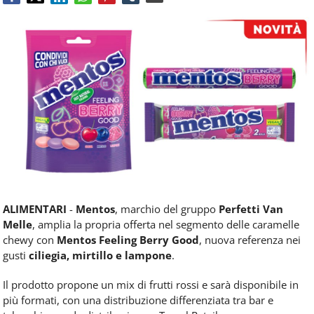
Food
Service
e
tutte
le
novità
del
comparto
Horeca.
ALIMENTARI
-
Mentos
, marchio del gruppo
Perfetti Van
Melle
, amplia la propria offerta nel segmento delle caramelle
chewy con
Mentos Feeling Berry Good
, nuova referenza nei
gusti
ciliegia, mirtillo e lampone
.
Il prodotto propone un mix di frutti rossi e sarà disponibile in
più formati, con una distribuzione differenziata tra bar e