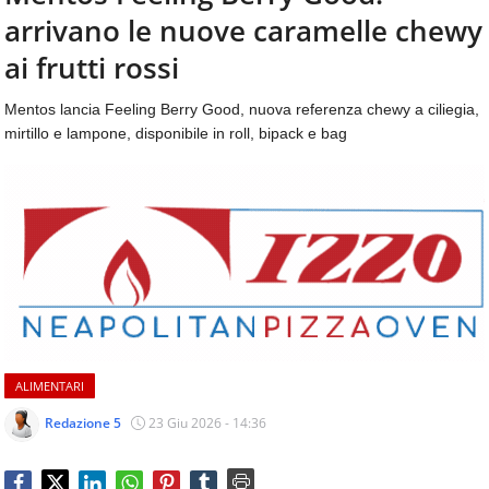
aggiornamenti
arrivano le nuove caramelle chewy
CONTATTI
quotidiani
su
ai frutti rossi
temi
come
Mentos lancia Feeling Berry Good, nuova referenza chewy a ciliegia,
ospitalità,
mirtillo e lampone, disponibile in roll, bipack e bag
ristorazione,
food
&
beverage,
catering
e
articoli
quotidiani
sul
mondo
dell'alimentazione,
ALIMENTARI
dei
consumi
Redazione 5
23 Giu 2026 - 14:36
fuoricasa,
del