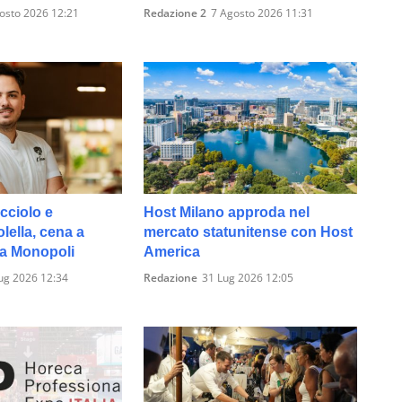
osto 2026 12:21
Redazione 2
7 Agosto 2026 11:31
cciolo e
Host Milano approda nel
ella, cena a
mercato statunitense con Host
 a Monopoli
America
ug 2026 12:34
Redazione
31 Lug 2026 12:05