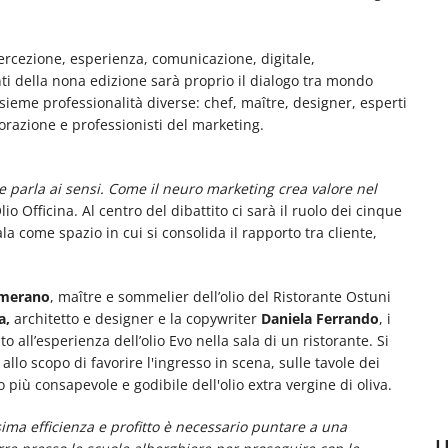
ercezione, esperienza, comunicazione, digitale,
ti della nona edizione sarà proprio il dialogo tra mondo
sieme professionalità diverse: chef, maître, designer, esperti
torazione e professionisti del marketing.
he parla ai sensi. Come il neuro marketing crea valore nel
io Officina. Al centro del dibattito ci sarà il ruolo dei cinque
a come spazio in cui si consolida il rapporto tra cliente,
emerano
, maître e sommelier dell’olio del Ristorante Ostuni
a,
architetto e designer e la copywriter
Daniela Ferrando
, i
o all’esperienza dell’olio Evo nella sala di un ristorante. Si
lo scopo di favorire l'ingresso in scena, sulle tavole dei
 più consapevole e godibile dell'olio extra vergine di oliva.
sima efficienza e profitto è necessario puntare a una
U