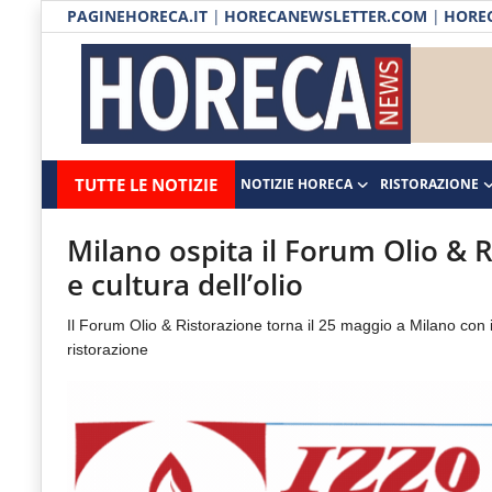
PAGINEHORECA.IT
|
HORECANEWSLETTER.COM
|
HOREC
Notizie HORECA
Horecanews.it
Notizie
TUTTE LE NOTIZIE
NOTIZIE HORECA
RISTORAZIONE
Ristorazione
-
Horeca
-
Ospitalità
Milano ospita il Forum Olio & R
Il
e cultura dell’olio
Distribuzione
portale
Il Forum Olio & Ristorazione torna il 25 maggio a Milano con 
del
Prodotti | Dispensa Horeca
ristorazione
canale
Eventi
Horeca
e
RUBRICHE
del