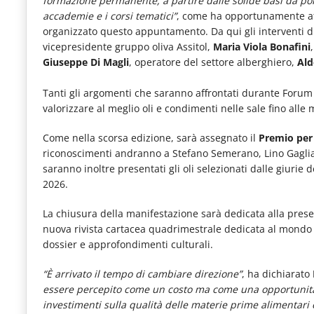
formazione permanente, a partire dalle solide basi da por
accademie e i corsi tematici”
, come ha opportunamente a
organizzato questo appuntamento. Da qui gli interventi 
vicepresidente gruppo oliva Assitol,
Maria Viola Bonafini
Giuseppe Di Magli
, operatore del settore alberghiero,
Ald
Tanti gli argomenti che saranno affrontati durante Forum O
valorizzare al meglio oli e condimenti nelle sale fino alle m
Come nella scorsa edizione, sarà assegnato il
Premio per l
riconoscimenti andranno a Stefano Semerano, Lino Gagliar
saranno inoltre presentati gli oli selezionati dalle giurie 
2026.
La chiusura della manifestazione sarà dedicata alla pre
nuova rivista cartacea quadrimestrale dedicata al mondo de
dossier e approfondimenti culturali.
“È arrivato il tempo di cambiare direzione”
, ha dichiarato
essere percepito come un costo ma come una opportunità.
investimenti sulla qualità delle materie prime alimentari 