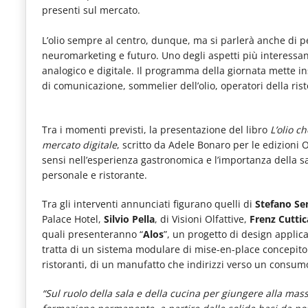
presenti sul mercato.
le
novità
L’olio sempre al centro, dunque, ma si parlerà anche di p
del
neuromarketing e futuro. Uno degli aspetti più interessan
analogico e digitale. Il programma della giornata mette in
comparto
di comunicazione, sommelier dell’olio, operatori della ris
Horeca.
Tra i momenti previsti, la presentazione del libro
L’olio c
mercato digitale
, scritto da Adele Bonaro per le edizioni Ol
sensi nell’esperienza gastronomica e l’importanza della sal
personale e ristorante.
Tra gli interventi annunciati figurano quelli di
Stefano S
Palace Hotel,
Silvio Pella
, di Visioni Olfattive,
Frenz Cuttic
quali presenteranno “
Alos
”, un progetto di design applicat
tratta di un sistema modulare di mise-en-place concepito al
ristoranti, di un manufatto che indirizzi verso un consumo
“Sul ruolo della sala e della cucina per giungere alla mas