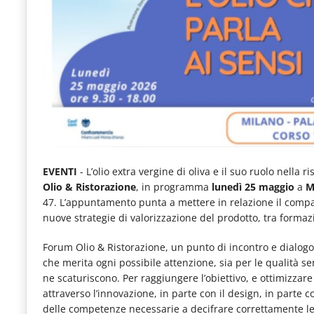
e
articoli
quotidiani
sul
mondo
dell'alimentazione,
dei
consumi
EVENTI
- L’olio extra vergine di oliva e il suo ruolo nella
Olio & Ristorazione
, in programma
lunedì 25 maggio
a
M
fuoricasa,
47. L’appuntamento punta a mettere in relazione il comp
del
nuove strategie di valorizzazione del prodotto, tra form
Food
Forum Olio & Ristorazione, un punto di incontro e dialogo
Service
che merita ogni possibile attenzione, sia per le qualità sens
ne scaturiscono. Per raggiungere l’obiettivo, e ottimizzare 
e
attraverso l’innovazione, in parte con il design, in parte c
tutte
delle competenze necessarie a decifrare correttamente le c