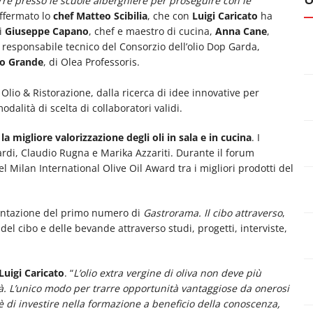
re presso le scuole alberghiere per proseguire con le
ffermato lo
chef Matteo Scibilia
, che con
Luigi Caricato
ha
di
Giuseppe Capano
, chef e maestro di cucina,
Anna Cane
,
, responsabile tecnico del Consorzio dell’olio Dop Garda,
o Grande
, di Olea Professoris.
lio & Ristorazione, dalla ricerca di idee innovative per
odalità di scelta di collaboratori validi.
a migliore valorizzazione degli oli in sala e in cucina
. I
di, Claudio Rugna e Marika Azzariti. Durante il forum
del Milan International Olive Oil Award tra i migliori prodotti del
sentazione del primo numero di
Gastrorama. Il cibo attraverso
,
l cibo e delle bevande attraverso studi, progetti, interviste,
Luigi Caricato
. “
L’olio extra vergine di oliva non deve più
 L’unico modo per trarre opportunità vantaggiose da onerosi
è di investire nella formazione a beneficio della conoscenza,