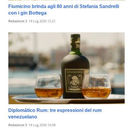
Fiumicino brinda agli 80 anni di Stefania Sandrelli
con i gin Bottega
Redazione 2
14 Lug 2026 12:21
Diplomático Rum: tre espressioni del rum
venezuelano
Redazione 5
14 Lug 2026 10:08