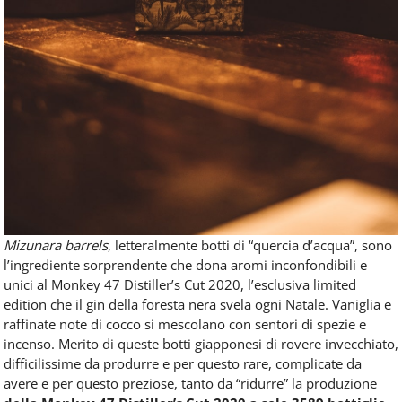
Mizunara barrels
, letteralmente botti di “quercia d’acqua”, sono
l’ingrediente sorprendente che dona aromi inconfondibili e
unici al Monkey 47 Distiller’s Cut 2020, l’esclusiva limited
edition che il gin della foresta nera svela ogni Natale. Vaniglia e
raffinate note di cocco si mescolano con sentori di spezie e
incenso. Merito di queste botti giapponesi di rovere invecchiato,
difficilissime da produrre e per questo rare, complicate da
avere e per questo preziose, tanto da “ridurre” la produzione