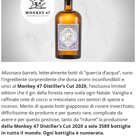
Food
Service
e
tutte
le
novità
del
comparto
Horeca.
Mizunara barrels
, letteralmente botti di “quercia d’acqua”, sono
l’ingrediente sorprendente che dona aromi inconfondibili e
unici al
Monkey 47 Distiller’s Cut 2020
, l’esclusiva limited
edition che il gin della foresta nera svela ogni Natale. Vaniglia e
raffinate note di cocco si mescolano con sentori di spezie e
incenso. Merito di queste botti giapponesi di rovere invecchiato,
difficilissime da produrre e per questo rare, complicate da
avere e per questo preziose, tanto da “ridurre” la produzione
della Monkey 47 Distiller’s Cut 2020 a sole 3589 bottiglie
in tutto il mondo. Ogni bottiglia è numerata.