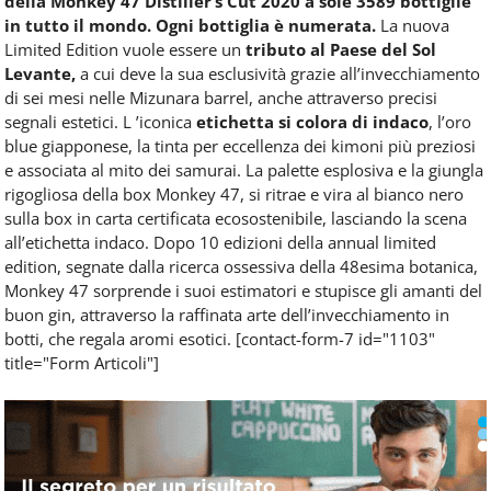
della Monkey 47 Distiller’s Cut 2020 a sole 3589 bottiglie
in tutto il mondo. Ogni bottiglia è numerata.
La nuova
Limited Edition vuole essere un
tributo al Paese del Sol
Levante,
a cui deve la sua esclusività grazie all’invecchiamento
di sei mesi nelle Mizunara barrel, anche attraverso precisi
segnali estetici. L ’iconica
etichetta si colora di indaco
, l’oro
blue giapponese, la tinta per eccellenza dei kimoni più preziosi
e associata al mito dei samurai. La palette esplosiva e la giungla
rigogliosa della box Monkey 47, si ritrae e vira al bianco nero
sulla box in carta certificata ecosostenibile, lasciando la scena
all’etichetta indaco. Dopo 10 edizioni della annual limited
edition, segnate dalla ricerca ossessiva della 48esima botanica,
Monkey 47 sorprende i suoi estimatori e stupisce gli amanti del
buon gin, attraverso la raffinata arte dell’invecchiamento in
botti, che regala aromi esotici. [contact-form-7 id="1103"
title="Form Articoli"]