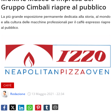
aggiornamenti
Gruppo Cimbali riapre al pubblico
CONTATTI
quotidiani
su
La più grande esposizione permanente dedicata alla storia, al mondo
temi
e alla cultura delle macchine professionali per il caffè espresso riapre
come
al pubblico.
ospitalità,
ristorazione,
food
&
beverage,
catering
e
articoli
quotidiani
sul
mondo
CAFFÈ
dell'alimentazione,
dei
Redazione
13 Maggio 2021 - 22:34
consumi
fuoricasa,
del