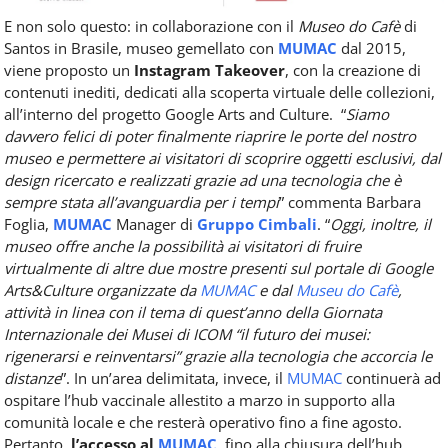
E non solo questo: in collaborazione con il
Museo do Cafè
di
Santos
in Brasile, museo gemellato con
MUMAC
dal 2015,
viene proposto un
Instagram Takeover
, con la creazione di
contenuti inediti, dedicati alla scoperta virtuale delle collezioni,
all’interno del progetto Google Arts and Culture.
“
Siamo
davvero felici di poter finalmente riaprire le porte del nostro
museo e permettere ai visitatori di scoprire oggetti esclusivi, dal
design ricercato e realizzati grazie ad una tecnologia che è
sempre stata all’avanguardia per i tempi
” commenta Barbara
Foglia,
MUMAC
Manager di
Gruppo Cimbali
. “
Oggi, inoltre, il
museo offre anche la possibilità ai visitatori di fruire
virtualmente di altre due mostre presenti sul portale di Google
Arts&Culture organizzate da
MUMAC
e dal
Museu do Cafè
,
attività in linea con il tema di quest’anno della Giornata
Internazionale dei Musei di ICOM “il futuro dei musei:
rigenerarsi e reinventarsi” grazie alla tecnologia che accorcia le
distanze
”.
In un’area delimitata, invece, il
MUMAC
continuerà ad
ospitare l’hub vaccinale allestito a marzo in supporto alla
comunità locale e che resterà operativo fino a fine agosto.
Pertanto,
l’accesso al
MUMAC
,
fino alla chiusura dell’hub