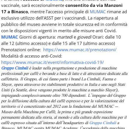
vaccinale, sarà eccezionalmente
consentito da via Manzoni
17 a Binasco
, mentre l’accesso principale di
MUMAC
rimane ad
esclusivo utilizzo dell’ASST per i vaccinandi.
La riapertura al
pubblico del museo avviene in totale sicurezza ed in conformità
con le disposizioni vigenti in merito alle misure anti Covid.
MUMAC
Giorni di apertura:
martedì
e
giovedì
Orari: dalle 10
alle 12 (ultimo accesso) e dalle 15 alle 17 (ultimo accesso)
Prenotazioni online:
https://www.mumac.it/prenotazioni/
Modalità di accesso anti-Covid:
https://www.mumac.it/event/informativa-covid-19/
Gruppo Cimbali
è leader nella progettazione e produzione di macchine
professionali per caffè e bevande a base di latte e di attrezzature dedicate alla
caffetteria. Il Gruppo, di cui fanno parte i brand La Cimbali, Faema e
Slayer, opera attraverso tre stabilimenti produttivi in Italia e uno negli Stati
Uniti (a Seattle, dove vengono prodotte le macchine a marchio Slayer),
impiegando complessivamente oltre 700 dipendenti.
L’impegno del Gruppo
per la diffusione della cultura del caffè espresso e per la valorizzazione del
territorio si è concretizzato nel 2012 con la fondazione del MUMAC –
Museo della Macchina per Caffè, la prima e più grande esposizione
permanente dedicata alla storia, al mondo e alla cultura delle macchine per il
caffè espresso situata all’interno dell’headquarters di
Gruppo Cimbali
a
Binasco. MUMAC ospita MUMAC Academy, l’accademia della macchina