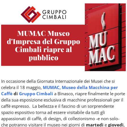
Food
Service
e
tutte
le
novità
del
comparto
Horeca.
In occasione della Giornata Internazionale dei Musei che si
celebra il 18 maggio,
MUMAC, Museo della Macchina per
Caffè
di
Gruppo Cimbali
a Binasco, riapre finalmente le porte
della sua esposizione esclusiva di macchine professionali per il
caffè espresso.
La bellezza e il fascino di un sorprendente
spazio espositivo torna ad essere visitabile da tutti gli
appassionati di caffè, di design, di collezionismo -e non solo-
che potranno visitare il museo nei giorni di
martedì
e
giovedì
,