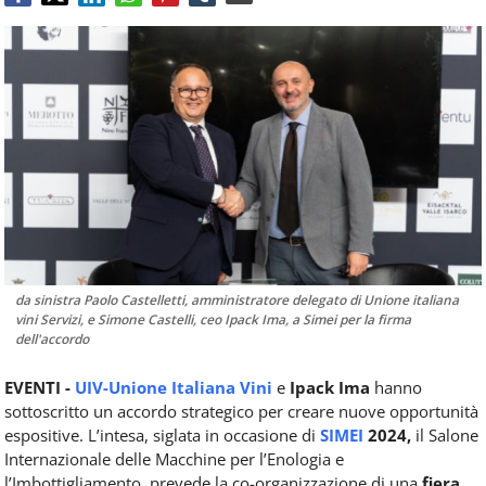
Food
Service
e
tutte
le
novità
del
comparto
Horeca.
da sinistra Paolo Castelletti, amministratore delegato di Unione italiana
vini Servizi, e Simone Castelli, ceo Ipack Ima, a Simei per la firma
dell'accordo
EVENTI -
UIV-Unione Italiana Vini
e
Ipack Ima
hanno
sottoscritto un accordo strategico per creare nuove opportunità
espositive. L’intesa, siglata in occasione di
SIMEI
2024,
il Salone
Internazionale delle Macchine per l’Enologia e
l’Imbottigliamento, prevede la co-organizzazione di una
fiera