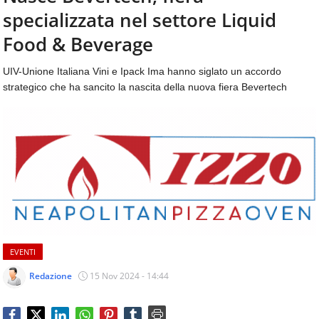
aggiornamenti
specializzata nel settore Liquid
CONTATTI
quotidiani
su
Food & Beverage
temi
come
UIV-Unione Italiana Vini e Ipack Ima hanno siglato un accordo
ospitalità,
strategico che ha sancito la nascita della nuova fiera Bevertech
ristorazione,
food
&
beverage,
catering
e
articoli
quotidiani
sul
mondo
dell'alimentazione,
EVENTI
dei
consumi
Redazione
15 Nov 2024 - 14:44
fuoricasa,
del