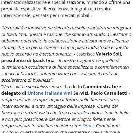
internazionalizzazione e specializzazione, mirando a offrire una
proposta espositiva di eccellenza, integrata e a respiro
internazionale, pensata per i mercati globali.
“Verticalità e innovazione dell’offerta sulla piattaforma integrata
di Ipack Ima, questa è l’azione che stiamo attuando. Quest’anno
abbiamo potenziato le collaborazioni e attivato nuove alleanze
strategiche, in piena coerenza con il piano industriale e questo
nuovo accordo ne è testimonianza
. - asserisce
Valerio Soli,
presidente di Ipack Ima
-
Il nostro traguardo è quello di
diventare un ecosistema di fiere specializzate e complementari
capaci di favorire contaminazioni che svolgano il ruolo di
acceleratore di business”.
“
Verticalità e specializzazione
– ha detto l’
amministratore
delegato di
Unione italiana vini
Servizi, Paolo Castelletti
-
rappresentano sempre di più il futuro delle fiere business
internazionali, a tutto vantaggio delle imprese. Quella del
beverage è un’industria che trova naturale collocazione in Italia
e non può prescindere dal settore enologico fortemente
rappresentato in una fiera leader come
Simei
. Confidiamo
molto in questa partnership che permette nuovi sviluppi e