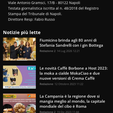
Viale Antonio Gramsci, 17/B - 80122 Napoli
Testata giornalistica iscritta al n. 48/2018 del Registro
Stampa del Tribunale di Napoli.
Direttore Resp: Fabio Russo
Notizie più lette
Fiumicino brinda agli 80 anni di
Stefania Sandrelli con i gin Bottega
Redazione 2
14 Lug 2026 12:21
Le novità Caffè Borbone a Host 2023:
la moka a cialde MokaCiao e due
nuove versioni di Crema Caffè
Redazione
12 Ottobre 2023 11:22
La Campania è la regione dove si
mangia meglio al mondo, la capitale
mondiale del cibo è Roma
Redazione 2
19 Dic 2023 11:44