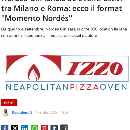
aggiornamenti
tra Milano e Roma: ecco il format
CONTATTI
quotidiani
su
''Momento Nordés''
temi
come
Da giugno a settembre, Nordés Gin sarà in oltre 350 location italiane
ospitalità,
con aperitivi esperienziali, musica e cocktail d'autore
ristorazione,
food
&
beverage,
catering
e
articoli
quotidiani
sul
mondo
dell'alimentazione,
EVENTI
dei
consumi
Redazione 5
3 Giu 2026 - 16:03
fuoricasa,
del