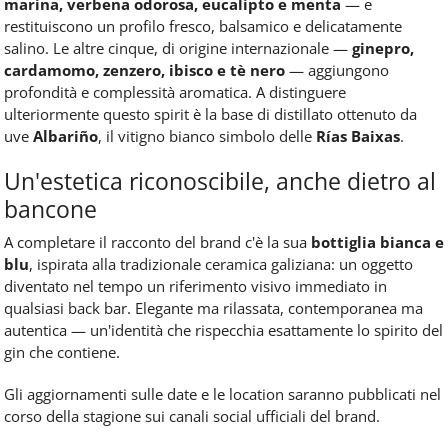
marina, verbena odorosa, eucalipto e menta
— e
restituiscono un profilo fresco, balsamico e delicatamente
salino. Le altre cinque, di origine internazionale —
ginepro,
cardamomo, zenzero, ibisco e tè nero
— aggiungono
profondità e complessità aromatica. A distinguere
ulteriormente questo spirit è la base di distillato ottenuto da
uve
Albariño
, il vitigno bianco simbolo delle
Rías Baixas
.
Un'estetica riconoscibile, anche dietro al
bancone
A completare il racconto del brand c'è la sua
bottiglia bianca e
blu
, ispirata alla tradizionale ceramica galiziana: un oggetto
diventato nel tempo un riferimento visivo immediato in
qualsiasi back bar. Elegante ma rilassata, contemporanea ma
autentica — un'identità che rispecchia esattamente lo spirito del
gin che contiene.
Gli aggiornamenti sulle date e le location saranno pubblicati nel
corso della stagione sui canali social ufficiali del brand.