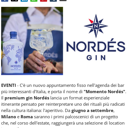
Food
Service
e
tutte
le
novità
del
comparto
Horeca.
EVENTI
- C'è un nuovo appuntamento fisso nell'agenda dei bar
più interessanti d'Italia, e porta il nome di
"Momento Nordés"
.
Il
premium gin Nordés
lancia un format esperienziale
itinerante pensato per reinterpretare uno dei rituali più radicati
nella cultura italiana: l'aperitivo. Da
giugno a settembre
,
Milano
e
Roma
saranno i primi palcoscenici di un progetto
che, nel corso dell'estate, raggiungerà una selezione di location