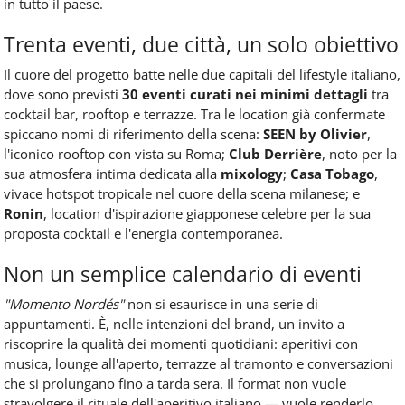
in tutto il paese.
Trenta eventi, due città, un solo obiettivo
Il cuore del progetto batte nelle due capitali del lifestyle italiano,
dove sono previsti
30 eventi curati nei minimi dettagli
tra
cocktail bar, rooftop e terrazze. Tra le location già confermate
spiccano nomi di riferimento della scena:
SEEN by Olivier
,
l'iconico rooftop con vista su Roma;
Club Derrière
, noto per la
sua atmosfera intima dedicata alla
mixology
;
Casa Tobago
,
vivace hotspot tropicale nel cuore della scena milanese; e
Ronin
, location d'ispirazione giapponese celebre per la sua
proposta cocktail e l'energia contemporanea.
Non un semplice calendario di eventi
"Momento Nordés"
non si esaurisce in una serie di
appuntamenti. È, nelle intenzioni del brand, un invito a
riscoprire la qualità dei momenti quotidiani: aperitivi con
musica, lounge all'aperto, terrazze al tramonto e conversazioni
che si prolungano fino a tarda sera. Il format non vuole
stravolgere il rituale dell'aperitivo italiano — vuole renderlo