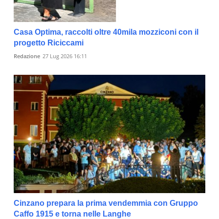
Casa Optima, raccolti oltre 40mila mozziconi con il
progetto Riciccami
Redazione
27 Lug 2026 16:11
Cinzano prepara la prima vendemmia con Gruppo
Caffo 1915 e torna nelle Langhe