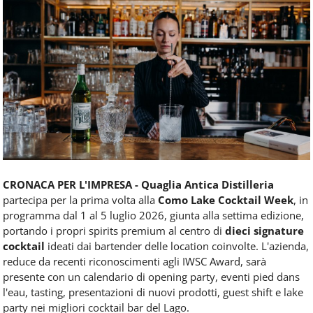
Food
Service
e
tutte
le
novità
del
comparto
Horeca.
CRONACA PER L'IMPRESA - Quaglia Antica Distilleria
partecipa per la prima volta alla
Como Lake Cocktail Week
, in
programma dal 1 al 5 luglio 2026, giunta alla settima edizione,
portando i propri spirits premium al centro di
dieci signature
cocktail
ideati dai bartender delle location coinvolte. L'azienda,
reduce da recenti riconoscimenti agli IWSC Award, sarà
presente con un calendario di opening party, eventi pied dans
l'eau, tasting, presentazioni di nuovi prodotti, guest shift e lake
party nei migliori cocktail bar del Lago.