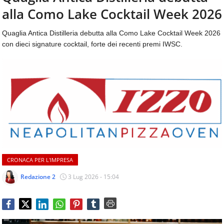
aggiornamenti
alla Como Lake Cocktail Week 2026
CONTATTI
quotidiani
su
Quaglia Antica Distilleria debutta alla Como Lake Cocktail Week 2026
temi
con dieci signature cocktail, forte dei recenti premi IWSC.
come
ospitalità,
ristorazione,
food
&
beverage,
catering
e
articoli
quotidiani
sul
CRONACA PER L'IMPRESA
mondo
dell'alimentazione,
Redazione 2
3 Lug 2026 - 15:04
dei
consumi
fuoricasa,
del