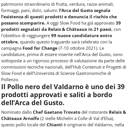
patrimonio straordinario di frutta, verdura, razze animali,
formaggi, pani, dolci, salumi:
l’Arca del Gusto segnala
l’esistenza di questi prodotti e denuncia il rischio che
possano scomparire.
A oggi Slow Food ha già approvato
39
prodotti segnalati da Relais & Châteaux in 21 paesi
, con
l'obiettivo di raggiungere
99 nuove candidature entro
ottobre
, quando questo traguardo sarà celebrato con la
campagna
Food for Change
(7-10 ottobre 2021). Le
candidature, prima di essere inserite nell'Arca del Gusto, sono
sottoposte a un rigoroso processo di valutazione da parte delle
commissioni tecniche nazionali, dell’Hub Contenuti e Progetti di
Slow Food e dell'Università di Scienze Gastronomiche di
Pollenzo.
Il Pollo nero del Valdarno è uno dei 39
prodotti approvati e saliti a bordo
dell’Arca del Gusto.
Nominato dallo
Chef Gaetano Trovato
del ristorante
Relais &
Châteaux Arnolfo
(2 stelle Michelin a Colle di Val d’Elsa),
questo pollo locale del
Chianti
è originario del Valdarno, nella