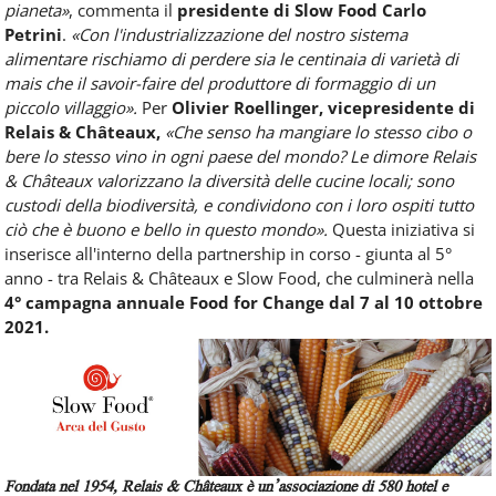
pianeta»
, commenta il
presidente di Slow Food Carlo
Petrini
.
«Con l'industrializzazione del nostro sistema
alimentare rischiamo di perdere sia le centinaia di varietà di
mais che il savoir-faire del produttore di formaggio di un
piccolo villaggio».
Per
Olivier Roellinger, vicepresidente di
Relais & Châteaux,
«Che senso ha mangiare lo stesso cibo o
bere lo stesso vino in ogni paese del mondo? Le dimore Relais
& Châteaux valorizzano la diversità delle cucine locali; sono
custodi della biodiversità, e condividono con i loro ospiti tutto
ciò che è buono e bello in questo mondo».
Questa iniziativa si
inserisce all'interno della partnership in corso - giunta al 5°
anno - tra Relais & Châteaux e Slow Food, che culminerà nella
4° campagna annuale Food for Change dal 7 al 10 ottobre
2021.
Fondata nel 1954, Relais & Châteaux è un’associazione di 580 hotel e