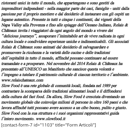
ristoranti unici in tutto il mondo, che appartengono e sono gestiti da
imprenditori indipendenti - nella maggior parte dei casi, famiglie - uniti dalla
passione per il proprio mestiere e dal desiderio di instaurare con gli ospiti un
legame autentico. Presente in tutti e cinque i continenti, dai vigneti della
Napa Valley alla Provenza e fino alle spiagge dell’Oceano Indiano, Relais &
Châteaux invita i viaggiatori da ogni angolo del mondo a vivere dei
“delicious journeys”, assaporare l’inimitabile art de vivre radicata in ogni
cultura locale e condividere esperienze uniche e indimenticabili. Gli associati
Relais & Châteaux sono animati dal desiderio di salvaguardare e
promuovere la ricchezza e la varietà delle cucine e delle tradizioni
dell’ospitalità in tutto il mondo, affinché possano continuare ad essere
tramandate e a prosperare. Nel novembre del 2014 Relais & Châteaux ha
presentato all’UNESCO un Manifesto che sancisce questa volontà e
l’impegno a tutelare il patrimonio culturale di ciascun territorio e l’ambiente.
www.relaischateaux.com
Slow Food è una rete globale di comunità locali, fondata nel 1989 per
contrastare la scomparsa delle tradizioni alimentari locali e il diffondersi
della cultura del fast food. Da allora, Slow Food è cresciuta diventando un
movimento globale che coinvolge milioni di persone in oltre 160 paesi e che
lavora affinché tutti possano avere accesso a un cibo buono, pulito e giusto.
Slow Food con la sua struttura e i suoi organismi rappresentativi guida
l’intero movimento. www.slowfood.it
[contact-form-7 id="1103" title="Form Articoli"]