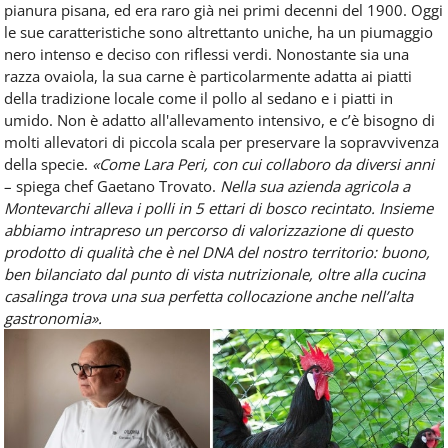
pianura pisana, ed era raro già nei primi decenni del 1900. Oggi
le sue caratteristiche sono altrettanto uniche, ha un piumaggio
nero intenso e deciso con riflessi verdi. Nonostante sia una
razza ovaiola, la sua carne è particolarmente adatta ai piatti
della tradizione locale come il pollo al sedano e i piatti in
umido. Non è adatto all'allevamento intensivo, e c’è bisogno di
molti allevatori di piccola scala per preservare la sopravvivenza
della specie.
«Come Lara Peri, con cui collaboro da diversi anni
– spiega chef Gaetano Trovato.
Nella sua azienda agricola a
Montevarchi alleva i polli in 5 ettari di bosco recintato. Insieme
abbiamo intrapreso un percorso di valorizzazione di questo
prodotto di qualità che è nel DNA del nostro territorio: buono,
ben bilanciato dal punto di vista nutrizionale, oltre alla cucina
casalinga trova una sua perfetta collocazione anche nell’alta
gastronomia».