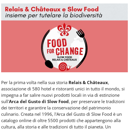
Food
Service
e
tutte
le
novità
del
comparto
Horeca.
Per la prima volta nella sua storia
Relais & Châteaux
,
associazione di 580 hotel e ristoranti unici in tutto il mondo, si
impegna a far salire nuovi prodotti locali in via di estinzione
sull'
Arca del Gusto di Slow Food
, per preservare le tradizioni
dei territori e garantire la conservazione del patrimonio
culinario. Creata nel 1996, l'Arca del Gusto di Slow Food è un
catalogo online di oltre 5500 prodotti che appartengono alla
cultura, alla storia e alle tradizioni di tutto il pianeta. Un