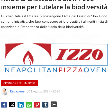
aggiornamenti
insieme per tutelare la biodiversità
CONTATTI
quotidiani
su
Gli chef Relais & Châteaux sostengono l'Arca del Gusto di Slow Food
temi
con una iniziativa che farà conoscere ai loro ospiti gli alimenti in via di
come
estinzione e l'importanza della tutela della biodiversità
ospitalità,
ristorazione,
food
&
beverage,
catering
e
articoli
quotidiani
sul
mondo
CRONACA PER L'IMPRESA
dell'alimentazione,
dei
Redazione
1 Agosto 2021 - 22:30
consumi
fuoricasa,
del