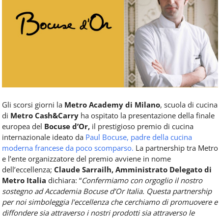
Food
Service
e
tutte
le
novità
del
comparto
Horeca.
Gli scorsi giorni la
Metro Academy
di Milano
, scuola di cucina
di
Metro Cash&Carry
ha ospitato la presentazione della finale
europea del
Bocuse d’Or,
il prestigioso premio di cucina
internazionale ideato da
Paul Bocuse, padre della cucina
moderna francese da poco scomparso.
La partnership tra Metro
e l’ente organizzatore del premio avviene in nome
dell’eccellenza;
Claude Sarrailh, Amministrato Delegato di
Metro Italia
dichiara: “
Confermiamo con orgoglio il nostro
sostegno ad Accademia Bocuse d’Or Italia. Questa partnership
per noi simboleggia l’eccellenza che cerchiamo di promuovere e
diffondere sia attraverso i nostri prodotti sia attraverso le