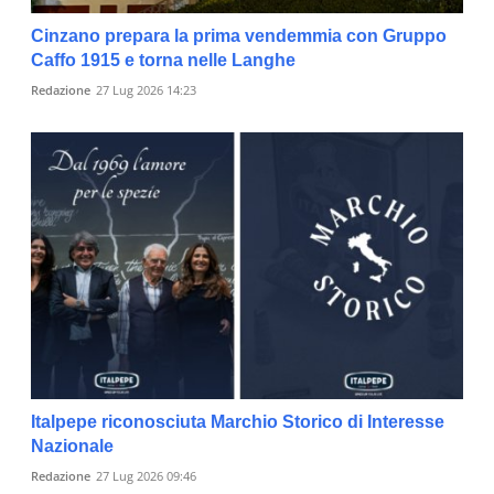
Cinzano prepara la prima vendemmia con Gruppo
Caffo 1915 e torna nelle Langhe
Redazione
27 Lug 2026 14:23
Italpepe riconosciuta Marchio Storico di Interesse
Nazionale
Redazione
27 Lug 2026 09:46