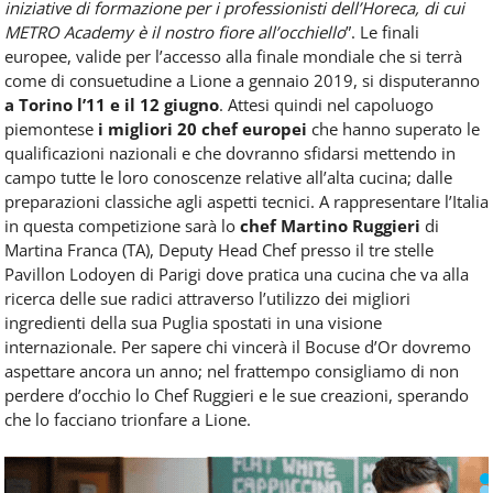
iniziative di formazione per i professionisti dell’Horeca, di cui
METRO Academy è il nostro fiore all’occhiello
”. Le finali
europee, valide per l’accesso alla finale mondiale che si terrà
come di consuetudine a Lione a gennaio 2019, si disputeranno
a Torino l’11 e il 12 giugno
. Attesi quindi nel capoluogo
piemontese
i migliori 20 chef europei
che hanno superato le
qualificazioni nazionali e che dovranno sfidarsi mettendo in
campo tutte le loro conoscenze relative all’alta cucina; dalle
preparazioni classiche agli aspetti tecnici. A rappresentare l’Italia
in questa competizione sarà lo
chef Martino Ruggieri
di
Martina Franca (TA), Deputy Head Chef presso il tre stelle
Pavillon Lodoyen di Parigi dove pratica una cucina che va alla
ricerca delle sue radici attraverso l’utilizzo dei migliori
ingredienti della sua Puglia spostati in una visione
internazionale. Per sapere chi vincerà il Bocuse d’Or dovremo
aspettare ancora un anno; nel frattempo consigliamo di non
perdere d’occhio lo Chef Ruggieri e le sue creazioni, sperando
che lo facciano trionfare a Lione.