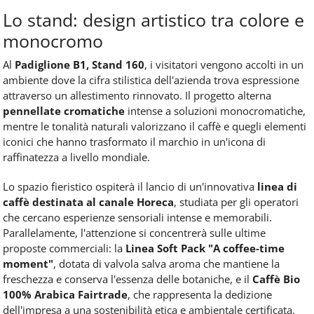
Lo stand: design artistico tra colore e
monocromo
Al
Padiglione B1, Stand 160
, i visitatori vengono accolti in un
ambiente dove la cifra stilistica dell'azienda trova espressione
attraverso un allestimento rinnovato. Il progetto alterna
pennellate cromatiche
intense a soluzioni monocromatiche,
mentre le tonalità naturali valorizzano il caffè e quegli elementi
iconici che hanno trasformato il marchio in un'icona di
raffinatezza a livello mondiale.
Lo spazio fieristico ospiterà il lancio di un'innovativa
linea di
caffè
destinata al canale Horeca
, studiata per gli operatori
che cercano esperienze sensoriali intense e memorabili.
Parallelamente, l'attenzione si concentrerà sulle ultime
proposte commerciali: la
Linea Soft Pack "A coffee-time
moment"
, dotata di valvola salva aroma che mantiene la
freschezza e conserva l'essenza delle botaniche, e il
Caffè Bio
100% Arabica Fairtrade
, che rappresenta la dedizione
dell'impresa a una sostenibilità etica e ambientale certificata.