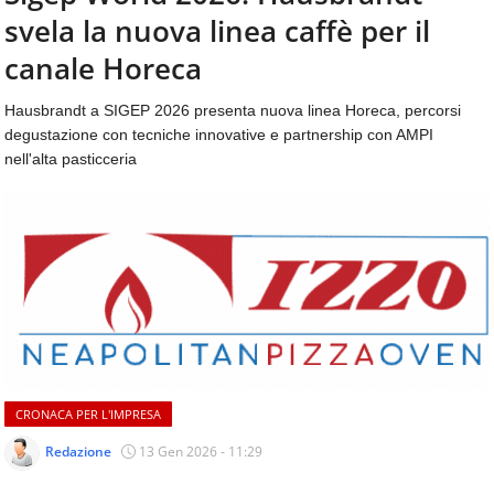
aggiornamenti
svela la nuova linea caffè per il
CONTATTI
quotidiani
su
canale Horeca
temi
come
Hausbrandt a SIGEP 2026 presenta nuova linea Horeca, percorsi
ospitalità,
degustazione con tecniche innovative e partnership con AMPI
ristorazione,
nell'alta pasticceria
food
&
beverage,
catering
e
articoli
quotidiani
sul
mondo
dell'alimentazione,
dei
CRONACA PER L'IMPRESA
consumi
fuoricasa,
Redazione
13 Gen 2026 - 11:29
del