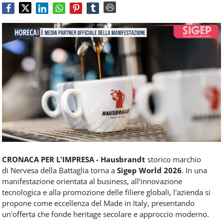
Food
Service
e
tutte
le
novità
del
comparto
Horeca.
CRONACA PER L'IMPRESA - Hausbrandt
storico marchio
di Nervesa della Battaglia torna a
Sigep World 2026
. In una
manifestazione orientata al business, all'innovazione
tecnologica e alla promozione delle filiere globali, l'azienda si
propone come eccellenza del Made in Italy, presentando
un'offerta che fonde heritage secolare e approccio moderno.