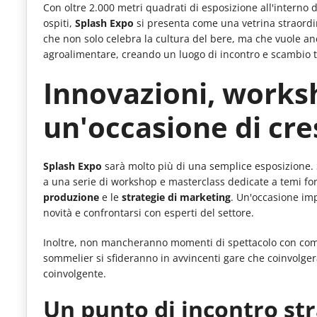
Con oltre 2.000 metri quadrati di esposizione all'interno 
le
ospiti,
Splash Expo
si presenta come una vetrina straordin
novità
che non solo celebra la cultura del bere, ma che vuole a
agroalimentare, creando un luogo di incontro e scambio tra
del
comparto
Innovazioni, works
Horeca.
un'occasione di cre
Splash Expo
sarà molto più di una semplice esposizione. 
a una serie di workshop e masterclass dedicate a temi f
produzione
e le
strategie di marketing
. Un'occasione imp
novità e confrontarsi con esperti del settore.
Inoltre, non mancheranno momenti di spettacolo con compe
sommelier si sfideranno in avvincenti gare che coinvolge
coinvolgente.
Un punto di incontro str