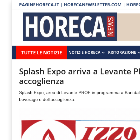
PAGINEHORECA.IT
|
HORECANEWSLETTER.COM
|
HOREC
Notizie HORECA
Horecanews.it
Notizie
TUTTE LE NOTIZIE
NOTIZIE HORECA
RISTORAZIONE
Ristorazione
-
Horeca
-
Ospitalità
Splash Expo arriva a Levante P
Il
accoglienza
Distribuzione
portale
Splash Expo, area di Levante PROF in programma a Bari dal 9
del
Prodotti | Dispensa Horeca
beverage e dell'accoglienza.
canale
Eventi
Horeca
e
RUBRICHE
del