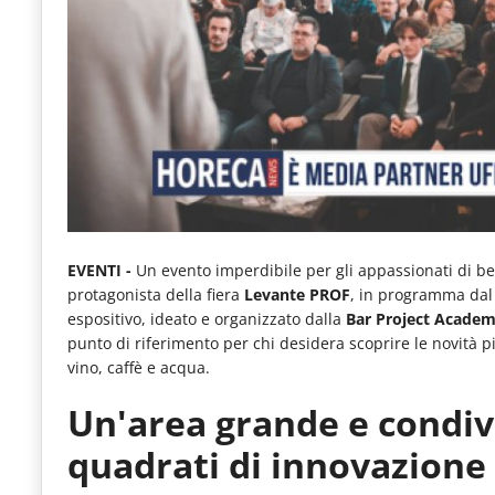
e
articoli
quotidiani
sul
mondo
dell'alimentazione,
dei
consumi
EVENTI -
Un evento imperdibile per gli appassionati di bev
protagonista della fiera
Levante PROF
, in programma dal 
fuoricasa,
espositivo, ideato e organizzato dalla
Bar Project Acade
del
punto di riferimento per chi desidera scoprire le novità più
vino, caffè e acqua.
Food
Service
Un'area grande e condivi
e
quadrati di innovazione 
tutte