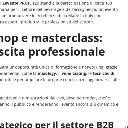
di
Levante PROF
, 120 stand e la partecipazione di circa 100
aria per il settore del beverage e dell'accoglienza. Un evento
nche promuovere le eccellenze della Made in Italy eno-
 esperti, produttori e professionisti del settore.
hop e masterclass:
scita professionale
Sarà un’opportunità unica di formazione e networking, grazie
ondamentali come la
mixology
, il
wine tasting
, le
tecniche di
erdibile per ampliare le proprie conoscenze, aggiornarsi sulle
tizioni e dimostrazioni dal vivo, dove bartender, chef e
ranno il pubblico e renderanno l'evento ancora più dinamico e
ategico per il settore B2B
U