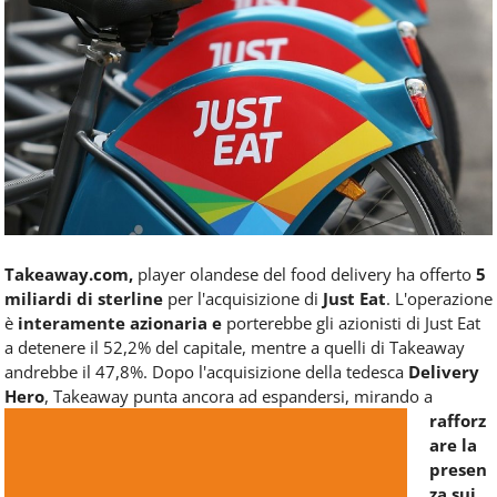
Food
Service
e
tutte
le
novità
del
comparto
Horeca.
Takeaway.com,
player olandese del food delivery ha offerto
5
miliardi di sterline
per l'acquisizione di
Just Eat
. L'operazione
è
interamente azionaria e
porterebbe gli azionisti di Just Eat
a detenere il 52,2% del capitale, mentre a quelli di Takeaway
andrebbe il 47,8%. Dopo l'acquisizione della tedesca
Delivery
Hero
, Takeaway punta ancora ad espandersi,
mirando a
rafforz
are la
presen
za sui