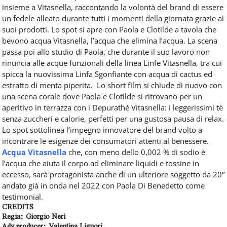
insieme a Vitasnella, raccontando la volontà del brand di essere
un fedele alleato durante tutti i momenti della giornata grazie ai
suoi prodotti. Lo spot si apre con Paola e Clotilde a tavola che
bevono acqua Vitasnella, l’acqua che elimina l’acqua. La scena
passa poi allo studio di Paola, che durante il suo lavoro non
rinuncia alle acque funzionali della linea Linfe Vitasnella, tra cui
spicca la nuovissima Linfa Sgonfiante con acqua di cactus ed
estratto di menta piperita. Lo short film si chiude di nuovo con
una scena corale dove Paola e Clotilde si ritrovano per un
aperitivo in terrazza con i Depurathé Vitasnella: i leggerissimi tè
senza zuccheri e calorie, perfetti per una gustosa pausa di relax.
Lo spot sottolinea l’impegno innovatore del brand volto a
incontrare le esigenze dei consumatori attenti al benessere.
Acqua Vitasnella
che, con meno dello 0,002 % di sodio è
l’acqua che aiuta il corpo ad eliminare liquidi e tossine in
eccesso, sarà protagonista anche di un ulteriore soggetto da 20’’
andato già in onda nel 2022 con Paola Di Benedetto come
testimonial.
CREDITS
Regia: Giorgio Neri
Adv producer: Valentina Liguori