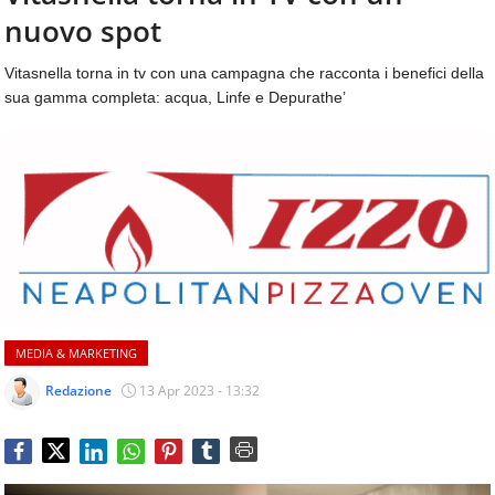
aggiornamenti
nuovo spot
CONTATTI
quotidiani
su
Vitasnella torna in tv con una campagna che racconta i benefici della
temi
sua gamma completa: acqua, Linfe e Depurathe’
come
ospitalità,
ristorazione,
food
&
beverage,
catering
e
articoli
quotidiani
sul
MEDIA & MARKETING
mondo
dell'alimentazione,
Redazione
13 Apr 2023 - 13:32
dei
consumi
fuoricasa,
del