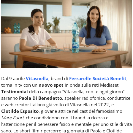
Food
Service
e
tutte
le
novità
del
comparto
Horeca.
Dal 9 aprile
Vitasnella
, brand di
Ferrarelle Società Benefit
,
torna in tv con un
nuovo spot
in onda sulle reti Mediaset.
Testimonial
della campagna “Vitasnella, con te ogni giorno”
saranno
Paola Di Benedetto
, speaker radiofonica, conduttrice
e web creator italiana già volto di Vitasnella nel 2022, e
Clotilde Esposito
, giovane attrice nel cast del famosissimo
Mare Fuori
, che condividono con il brand la ricerca e
l’attenzione per il benessere fisico e mentale per uno stile di vita
sano. Lo short film ripercorre la giornata di Paola e Clotilde