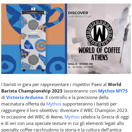
Food
Service
e
tutte
le
novità
del
comparto
Horeca.
I baristi in gara per rappresentare i rispettivi Paesi al
World
Barista Championship 2023
lavoreranno con
Mythos
MY75
di
Victoria Arduino
. Il controllo e la precisione della
macinatura offerta da
Mythos
supporteranno i baristi per
raggiungere il loro obiettivo: diventare il WBC Champion 2023.
In occasione del WBC di Atene,
Mythos
celebra la Grecia di oggi
e di ieri con una speciale texture in cui gli elementi legati allo
specialty coffee racchiudono la storia e la cultura dell’antica