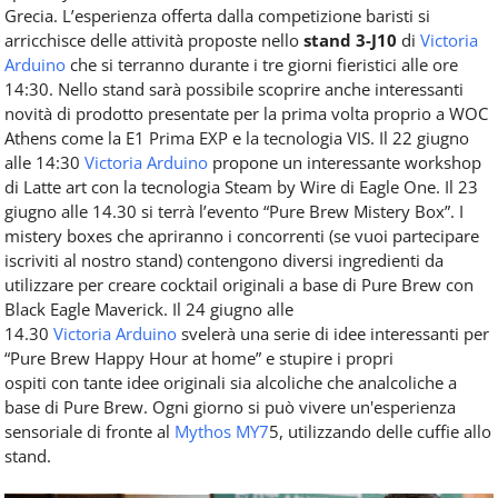
Grecia. L’esperienza offerta dalla competizione baristi si
arricchisce delle attività proposte nello
stand 3-J10
di
Victoria
Arduino
che si terranno durante i tre giorni fieristici alle ore
14:30. Nello stand sarà possibile scoprire anche interessanti
novità di prodotto presentate per la prima volta proprio a WOC
Athens come la E1 Prima EXP e la tecnologia VIS. Il 22 giugno
alle 14:30
Victoria Arduino
propone un interessante workshop
di Latte art con la tecnologia Steam by Wire di Eagle One. Il 23
giugno alle 14.30 si terrà l’evento “Pure Brew Mistery Box”. I
mistery boxes che apriranno i concorrenti (se vuoi partecipare
iscriviti al nostro stand) contengono diversi ingredienti da
utilizzare per creare cocktail originali a base di Pure Brew con
Black Eagle Maverick. Il 24 giugno alle
14.30
Victoria Arduino
svelerà una serie di idee interessanti per
“Pure Brew Happy Hour at home” e stupire i propri
ospiti con tante idee originali sia alcoliche che analcoliche a
base di Pure Brew. Ogni giorno si può vivere un'esperienza
sensoriale di fronte al
Mythos MY7
5, utilizzando delle cuffie allo
stand.