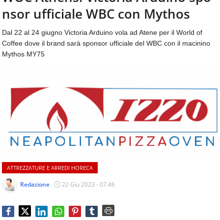
aggiornamenti
nsor ufficiale WBC con Mythos
CONTATTI
quotidiani
su
Dal 22 al 24 giugno Victoria Arduino vola ad Atene per il World of
temi
Coffee dove il brand sarà sponsor ufficiale del WBC con il macinino
come
Mythos MY75
ospitalità,
ristorazione,
food
&
beverage,
catering
e
articoli
quotidiani
sul
mondo
ATTREZZATURE E ARREDI HORECA
dell'alimentazione,
dei
Redazione
22 Giu 2023 - 07:46
consumi
fuoricasa,
del