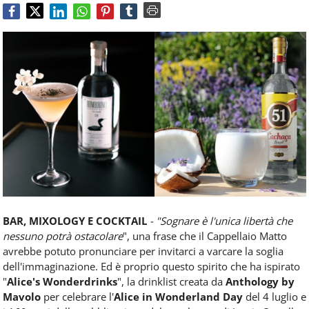
Food
Service
e
tutte
le
novità
del
comparto
Horeca.
BAR, MIXOLOGY E COCKTAIL
- "Sognare è l'unica libertà che
nessuno potrà ostacolare
", una frase che il Cappellaio Matto
avrebbe potuto pronunciare per invitarci a varcare la soglia
dell'immaginazione. Ed è proprio questo spirito che ha ispirato
"
Alice's Wonderdrinks
", la drinklist creata da
Anthology by
Mavolo
per celebrare l'
Alice in Wonderland Day
del 4 luglio e