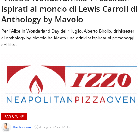
aggiornamenti
ispirati al mondo di Lewis Carroll di
CONTATTI
quotidiani
su
Anthology by Mavolo
temi
come
Per l’Alice in Wonderland Day del 4 luglio, Alberto Birollo, drinksetter
ospitalità,
di Anthology by Mavolo ha ideato una drinklist ispirata ai personaggi
ristorazione,
del libro
food
&
beverage,
catering
e
articoli
quotidiani
sul
mondo
dell'alimentazione,
dei
BAR & WINE
consumi
fuoricasa,
Redazione
4 Lug 2025 - 14:13
del