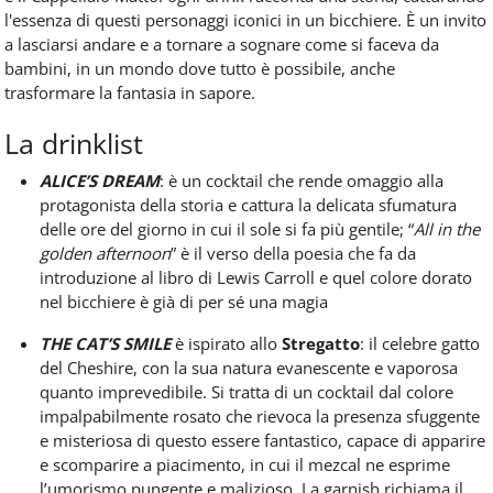
l'essenza di questi personaggi iconici in un bicchiere. È un invito
a lasciarsi andare e a tornare a sognare come si faceva da
bambini, in un mondo dove tutto è possibile, anche
trasformare la fantasia in sapore.
La drinklist
ALICE’S DREAM
: è un cocktail che rende omaggio alla
protagonista della storia e cattura la delicata sfumatura
delle ore del giorno in cui il sole si fa più gentile; “
All in the
golden afternoon
” è il verso della poesia che fa da
introduzione al libro di Lewis Carroll e quel colore dorato
nel bicchiere è già di per sé una magia
THE CAT’S SMILE
è ispirato allo
Stregatto
: il celebre gatto
del Cheshire, con la sua natura evanescente e vaporosa
quanto imprevedibile. Si tratta di un cocktail dal colore
impalpabilmente rosato che rievoca la presenza sfuggente
e misteriosa di questo essere fantastico, capace di apparire
e scomparire a piacimento, in cui il mezcal ne esprime
l’umorismo pungente e malizioso. La garnish richiama il