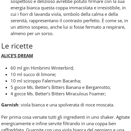
sospettoso e delizioso avrebbe potuto firmare con la sua
energia bianca questa coppa immacolata e irresistibile, in
cui i fiori di lavanda viola, simbolo della calma e della
serenità, rappresentano il contrasto perfetto. È come se, in
un attimo sospeso, anche lui si fosse fermato a respirare,
almeno per un sorso.
Le ricette
ALICE’S DREAM
60 ml gin Himbrimi Winterbird;
10 ml succo di limone;
10 ml sciroppo Falernum Bacanha;
5 gocce Ms. Better’s Bitters Banana e Bergamotto;
4 gocce Ms. Better’s Bitters Miraculous Foamer;
Garnish
: viola bianca e una spolverata di noce moscata.
Per prima cosa versate tutti gli ingredienti in uno shaker. Agitate
energicamente e infine servite filtrando in una coppa ben
raffreddata. Guarnite con una viola bianca del pensiero e una