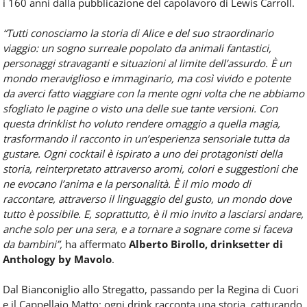
i 160 anni dalla pubblicazione del capolavoro di Lewis Carroll.
“Tutti conosciamo la storia di Alice e del suo straordinario
viaggio: un sogno surreale popolato da animali fantastici,
personaggi stravaganti e situazioni al limite dell’assurdo. È un
mondo meraviglioso e immaginario, ma così vivido e potente
da averci fatto viaggiare con la mente ogni volta che ne abbiamo
sfogliato le pagine o visto una delle sue tante versioni. Con
questa drinklist ho voluto rendere omaggio a quella magia,
trasformando il racconto in un’esperienza sensoriale tutta da
gustare. Ogni cocktail è ispirato a uno dei protagonisti della
storia, reinterpretato attraverso aromi, colori e suggestioni che
ne evocano l’anima e la personalità. È il mio modo di
raccontare, attraverso il linguaggio del gusto, un mondo dove
tutto è possibile. E, soprattutto, è il mio invito a lasciarsi andare,
anche solo per una sera, e a tornare a sognare come si faceva
da bambini”,
ha affermato
Alberto Birollo, drinksetter di
Anthology by Mavolo
.
Dal Bianconiglio allo Stregatto, passando per la Regina di Cuori
e il Cappellaio Matto: ogni drink racconta una storia, catturando