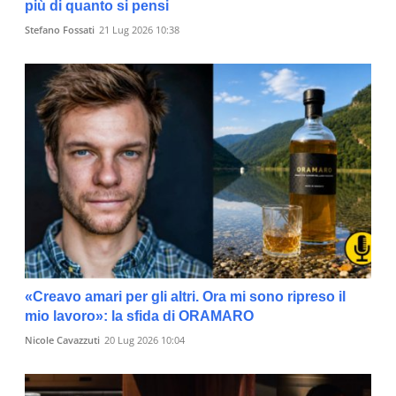
più di quanto si pensi
Stefano Fossati
21 Lug 2026 10:38
«Creavo amari per gli altri. Ora mi sono ripreso il
mio lavoro»: la sfida di ORAMARO
Nicole Cavazzuti
20 Lug 2026 10:04