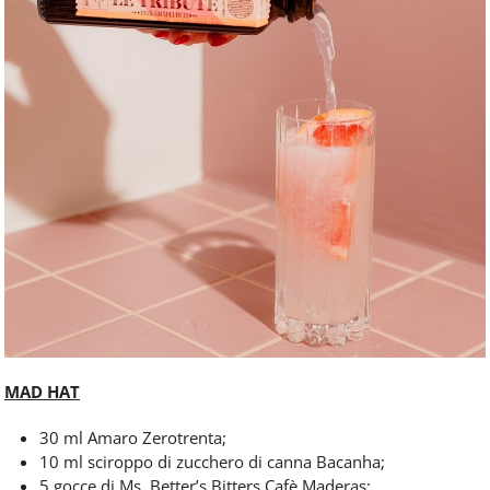
MAD HAT
30 ml Amaro Zerotrenta;
10 ml sciroppo di zucchero di canna Bacanha;
5 gocce di Ms. Better’s Bitters Cafè Maderas;