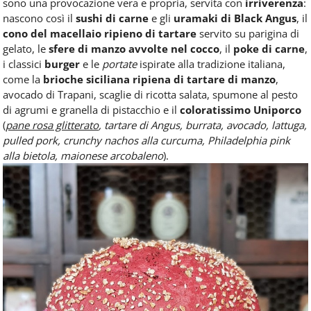
sono una provocazione vera e propria, servita con
irriverenza
:
nascono così il
sushi di carne
e gli
uramaki di Black Angus
, il
cono del macellaio ripieno di tartare
servito su parigina di
gelato, le
sfere di manzo avvolte nel cocco
, il
poke di carne
,
i classici
burger
e le
portate
ispirate alla tradizione italiana,
come la
brioche siciliana ripiena di tartare di manzo
,
avocado di Trapani, scaglie di ricotta salata, spumone al pesto
di agrumi e granella di pistacchio e il
coloratissimo
Uniporco
(
pane rosa glitterato
, tartare di Angus, burrata, avocado, lattuga,
pulled pork, crunchy nachos alla curcuma, Philadelphia pink
alla bietola, maionese arcobaleno
).