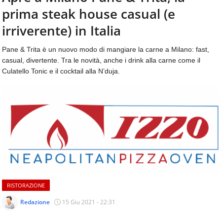
aggiornamenti
prima steak house casual (e
CONTATTI
quotidiani
su
irriverente) in Italia
temi
come
Pane & Trita è un nuovo modo di mangiare la carne a Milano: fast,
ospitalità,
casual, divertente. Tra le novità, anche i drink alla carne come il
ristorazione,
Culatello Tonic e il cocktail alla N’duja.
food
&
beverage,
catering
e
articoli
quotidiani
sul
mondo
dell'alimentazione,
dei
RISTORAZIONE
consumi
fuoricasa,
Redazione
15 Giu 2021 - 22:31
del