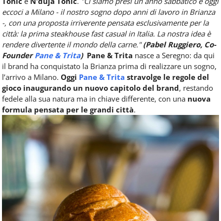
Tonic
e
N'duja Tonic
.
"Ci siamo presi un anno sabbatico e oggi
eccoci a Milano - il nostro sogno dopo anni di lavoro in Brianza
-, con una proposta irriverente pensata esclusivamente per la
città: la prima steakhouse fast casual in Italia. La nostra idea è
rendere divertente il mondo della carne."
(Pabel Ruggiero, Co-
Founder
Pane & Trita
)
Pane & Trita
nasce a Seregno: da qui
il brand ha conquistato la Brianza prima di realizzare un sogno,
l’arrivo a Milano.
Oggi
Pane & Trita
stravolge le regole del
gioco inaugurando
un nuovo capitolo del brand
, restando
fedele alla sua natura ma in chiave differente, con una
nuova
formula pensata per le grandi città
.