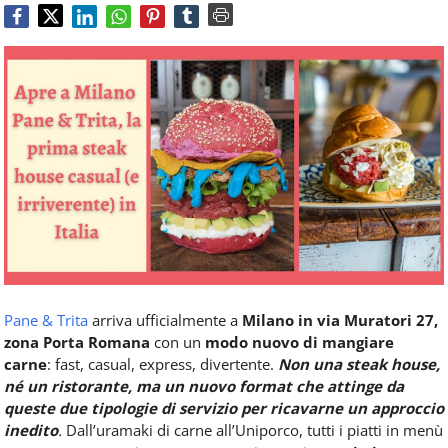
Food
Service
e
tutte
le
novità
del
comparto
Horeca.
Pane & Trita
arriva ufficialmente a
Milano in via Muratori 27,
zona Porta Romana
con un
modo nuovo di mangiare
carne
: fast, casual, express, divertente.
Non una steak house,
né un ristorante, ma un nuovo format che attinge da
queste due tipologie di servizio per ricavarne un approccio
inedito
.
Dall’uramaki di carne all’Uniporco, tutti i piatti in menù