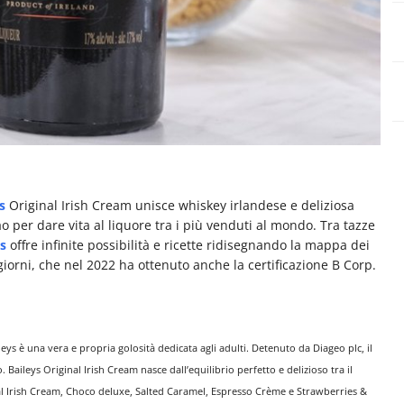
ys
Original Irish Cream unisce whiskey irlandese e deliziosa
ao per dare vita al liquore tra i più venduti al mondo. Tra tazze
ys
offre infinite possibilità e ricette ridisegnando la mappa dei
giorni, che nel 2022 ha ottenuto anche la certificazione B Corp.
leys è una vera e propria golosità dedicata agli adulti. Detenuto da Diageo plc, il
 Baileys Original Irish Cream nasce dall’equilibrio perfetto e delizioso tra il
al Irish Cream, Choco deluxe, Salted Caramel, Espresso Crème e Strawberries &