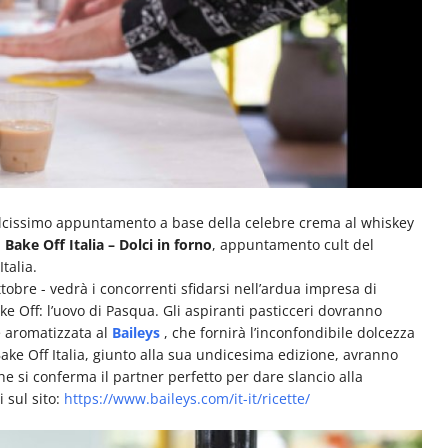
olcissimo appuntamento a base della celebre crema al whiskey
i
Bake Off Italia – Dolci in forno
, appuntamento cult del
talia.
obre - vedrà i concorrenti sfidarsi nell’ardua impresa di
ke Off: l’uovo di Pasqua. Gli aspiranti pasticceri dovranno
e aromatizzata al
Baileys
, che fornirà l’inconfondibile dolcezza
Bake Off Italia, giunto alla sua undicesima edizione, avranno
che si conferma il partner perfetto per dare slancio alla
i sul sito:
https://www.baileys.com/it-it/ricette/