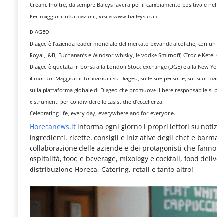
Cream. Inoltre, da sempre Baleys lavora per il cambiamento positivo e nel 
Per maggiori informazioni, visita www.baileys.com.
DIAGEO
Diageo è l’azienda leader mondiale del mercato bevande alcoliche, con un
Royal, J&B, Buchanan’s e Windsor whisky, le vodke Smirnoff, Cîroc e Ketel
Diageo è quotata in borsa alla London Stock exchange (DGE) e alla New York
il mondo. Maggiori informazioni su Diageo, sulle sue persone, sui suoi ma
sulla piattaforma globale di Diageo che promuove il bere responsabile si 
e strumenti per condividere le casistiche d’eccellenza.
Celebrating life, every day, everywhere and for everyone.
Horecanews.it
informa ogni giorno i propri lettori su notizi
ingredienti, ricette, consigli e iniziative degli chef e bar
collaborazione delle aziende e dei protagonisti che fanno pa
ospitalità, food e beverage, mixology e cocktail, food deli
distribuzione Horeca, Catering, retail e tanto altro!