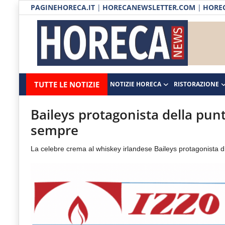
PAGINEHORECA.IT
|
HORECANEWSLETTER.COM
|
HOREC
Notizie HORECA
Horecanews.it
Notizie
TUTTE LE NOTIZIE
NOTIZIE HORECA
RISTORAZIONE
Ristorazione
-
Horeca
-
Ospitalità
Baileys protagonista della punta
Il
sempre
Distribuzione
portale
La celebre crema al whiskey irlandese Baileys protagonista di u
del
Prodotti | Dispensa Horeca
canale
Eventi
Horeca
e
RUBRICHE
del