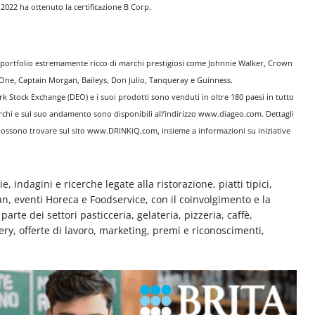
2022 ha ottenuto la certificazione B Corp.
 portfolio estremamente ricco di marchi prestigiosi come Johnnie Walker, Crown
 One, Captain Morgan, Baileys, Don Julio, Tanqueray e Guinness.
 Stock Exchange (DEO) e i suoi prodotti sono venduti in oltre 180 paesi in tutto
rchi e sul suo andamento sono disponibili all’indirizzo www.diageo.com. Dettagli
possono trovare sul sito www.DRINKiQ.com, insieme a informazioni su iniziative
e, indagini e ricerche legate alla ristorazione, piatti tipici,
man, eventi Horeca e Foodservice, con il coinvolgimento e la
rte dei settori pasticceria, gelateria, pizzeria, caffè,
very, offerte di lavoro, marketing, premi e riconoscimenti,