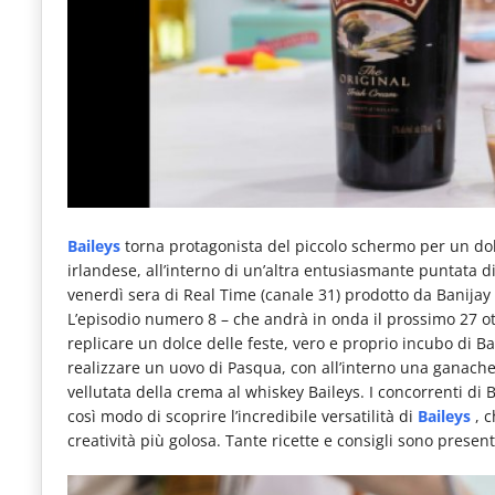
e
articoli
quotidiani
sul
mondo
dell'alimentazione,
dei
Baileys
torna protagonista del piccolo schermo per un d
consumi
irlandese, all’interno di un’altra entusiasmante puntata d
venerdì sera di Real Time (canale 31) prodotto da Banijay I
fuoricasa,
L’episodio numero 8 – che andrà in onda il prossimo 27 ott
del
replicare un dolce delle feste, vero e proprio incubo di Ba
realizzare un uovo di Pasqua, con all’interno una ganach
Food
vellutata della crema al whiskey Baileys. I concorrenti di 
Service
così modo di scoprire l’incredibile versatilità di
Baileys
, 
creatività più golosa. Tante ricette e consigli sono present
e
tutte