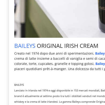
BAILEYS
ORIGINAL IRISH CREAM
Creato nel 1974 dopo due anni di sperimentazioni,
Baile
crema di latte insieme a baccelli di vaniglia e semi di cac
colorate, torte, cupcakes, granelle e topping golosi,
Baile
piaceri quotidiani prêt-à-manger. Una dolcezza da tutti i 
BAILEYS
Lanciato in Irlanda nel 1974 e oggi disponibile in 153 mercati mondiali, Bai
brand è attualmente al settimo posto tra tutti i distillati venduti nel mondo.
whiskey e la crema di latte irlandesi. La gamma Baileys comprende Origin