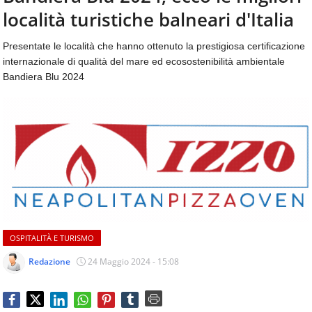
aggiornamenti
località turistiche balneari d'Italia
CONTATTI
quotidiani
su
Presentate le località che hanno ottenuto la prestigiosa certificazione
temi
internazionale di qualità del mare ed ecosostenibilità ambientale
come
Bandiera Blu 2024
ospitalità,
ristorazione,
food
&
beverage,
catering
e
articoli
quotidiani
sul
mondo
OSPITALITÀ E TURISMO
dell'alimentazione,
dei
Redazione
24 Maggio 2024 - 15:08
consumi
fuoricasa,
del