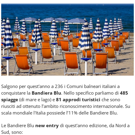
Food
Service
e
tutte
le
novità
del
comparto
Horeca.
Salgono per quest'anno a 236 i Comuni balneari italiani a
conquistare la
Bandiera Blu
. Nello specifico parliamo di
485
spiagge
(di mare e lago) e
81 approdi turistici
che sono
riusciti ad ottenuto l’ambito riconoscimento internazionale. Su
scala mondiale l'Italia possiede l’11% delle Bandiere Blu.
Le Bandiere Blu
new entry
di quest'anno edizione, da Nord a
Sud, sono: