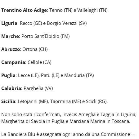
Trentino Alto Adige
: Tenno (TN) e Vallelaghi (TN)
Liguria
: Recco (GE) e Borgio Verezzi (SV)
Marche
: Porto Sant’Elpidio (FM)
Abruzzo
: Ortona (CH)
Campania
: Cellole (CA)
Puglia
: Lecce (LE), Patù (LE) e Manduria (TA)
Calabria
: Parghelia (VV)
Sicilia
: Letojanni (ME), Taormina (ME) e Scicli (RG).
Non sono stati riconfermati, invece: Ameglia e Taggia in Liguria,
Margherita di Savoia in Puglia e Marciana Marina in Toscana.
La Bandiera Blu è assegnata ogni anno da una Commissione –