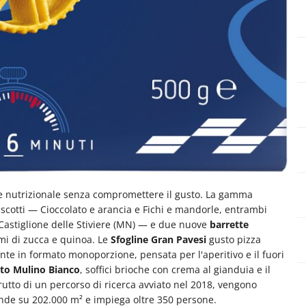
ore nutrizionale senza compromettere il gusto. La gamma
scotti — Cioccolato e arancia e Fichi e mandorle, entrambi
 Castiglione delle Stiviere (MN) — e due nuove
barrette
semi di zucca e quinoa. Le
Sfogline Gran Pavesi
gusto pizza
te in formato monoporzione, pensata per l'aperitivo e il fuori
ato Mulino Bianco
, soffici brioche con crema al gianduia e il
rutto di un percorso di ricerca avviato nel 2018, vengono
tende su 202.000 m² e impiega oltre 350 persone.