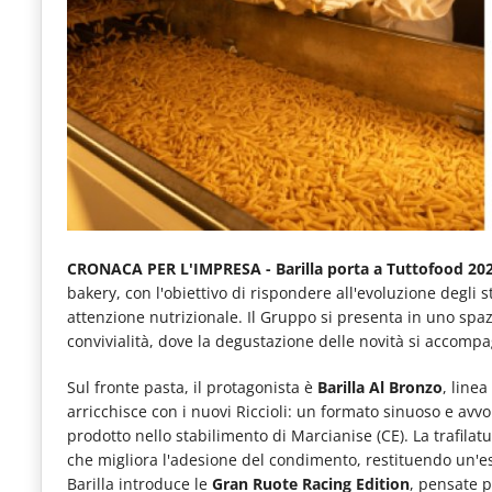
e
articoli
quotidiani
sul
mondo
dell'alimentazione,
dei
consumi
CRONACA PER L'IMPRESA - Barilla porta a Tuttofood 20
bakery, con l'obiettivo di rispondere all'evoluzione degli s
fuoricasa,
attenzione nutrizionale. Il Gruppo si presenta in uno spaz
del
convivialità, dove la degustazione delle novità si accomp
Food
Sul fronte pasta, il protagonista è
Barilla Al Bronzo
, linea
Service
arricchisce con i nuovi Riccioli: un formato sinuoso e av
prodotto nello stabilimento di Marcianise (CE). La trafilat
e
che migliora l'adesione del condimento, restituendo un'es
tutte
Barilla introduce le
Gran Ruote Racing Edition
, pensate 