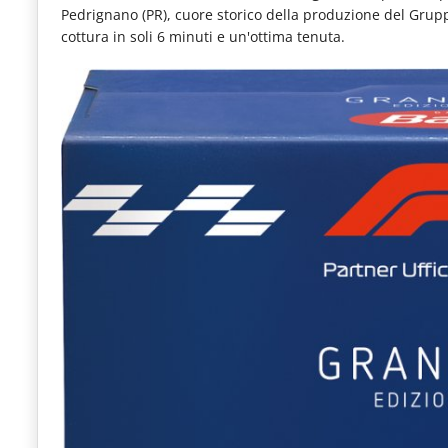
Pedrignano (PR), cuore storico della produzione del Gru
le
cottura in soli 6 minuti e un'ottima tenuta.
novità
del
comparto
Horeca.