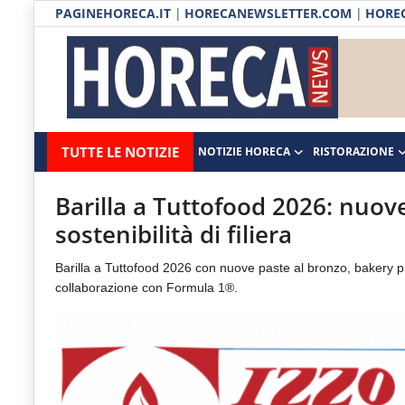
PAGINEHORECA.IT
|
HORECANEWSLETTER.COM
|
HOREC
Notizie HORECA
Horecanews.it
Notizie
TUTTE LE NOTIZIE
NOTIZIE HORECA
RISTORAZIONE
Ristorazione
-
Horeca
-
Ospitalità
Barilla a Tuttofood 2026: nuove
Il
sostenibilità di filiera
Distribuzione
portale
Barilla a Tuttofood 2026 con nuove paste al bronzo, bakery prote
del
Prodotti | Dispensa Horeca
collaborazione con Formula 1®.
canale
Eventi
Horeca
e
RUBRICHE
del