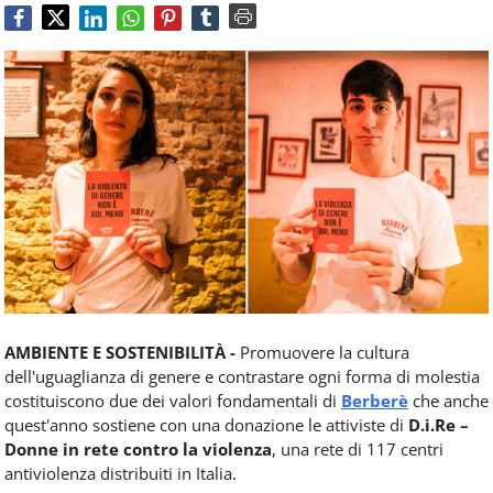
Food
Service
e
tutte
le
novità
del
comparto
Horeca.
AMBIENTE E SOSTENIBILITÀ -
Promuovere la cultura
dell'uguaglianza di genere e contrastare ogni forma di molestia
costituiscono due dei valori fondamentali di
Berberè
che anche
quest'anno sostiene con una donazione le attiviste di
D.i.Re –
Donne in rete contro la violenza
, una rete di 117 centri
antiviolenza distribuiti in Italia.