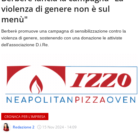
aggiornamenti
violenza di genere non è sul
CONTATTI
quotidiani
su
menù"
temi
come
Berberè promuove una campagna di sensibilizzazione contro la
ospitalità,
violenza di genere, sostenendo con una donazione le attiviste
ristorazione,
dell'associazione D.i.Re.
food
&
beverage,
catering
e
articoli
quotidiani
sul
mondo
dell'alimentazione,
dei
CRONACA PER L'IMPRESA
consumi
fuoricasa,
Redazione 2
15 Nov 2024 - 14:09
del