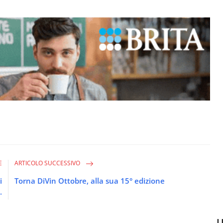
E
ARTICOLO SUCCESSIVO
i
Torna DiVin Ottobre, alla sua 15° edizione
.
U