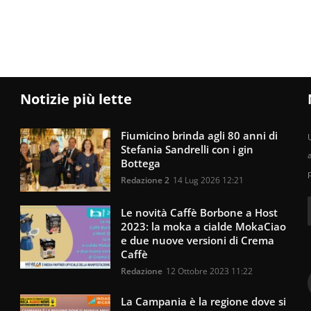
Notizie più lette
Fiumicino brinda agli 80 anni di
U
Stefania Sandrelli con i gin
Bottega
Redazione 2
14 Lug 2026 12:21
Le novità Caffè Borbone a Host
2023: la moka a cialde MokaCiao
e due nuove versioni di Crema
Caffè
Redazione
12 Ottobre 2023 11:22
La Campania è la regione dove si