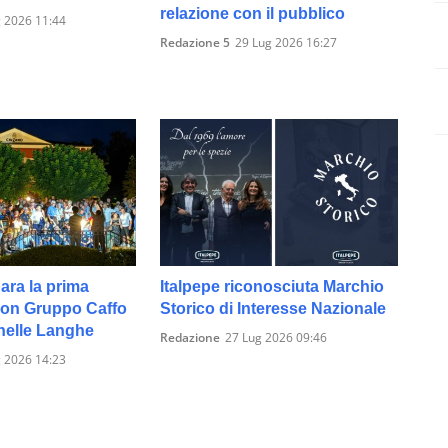
relazione con il pubblico
 2026 11:44
Redazione 5
29 Lug 2026 16:27
ara la prima
Italpepe riconosciuta Marchio
on Gruppo Caffo
Storico di Interesse Nazionale
nelle Langhe
Redazione
27 Lug 2026 09:46
 2026 14:23