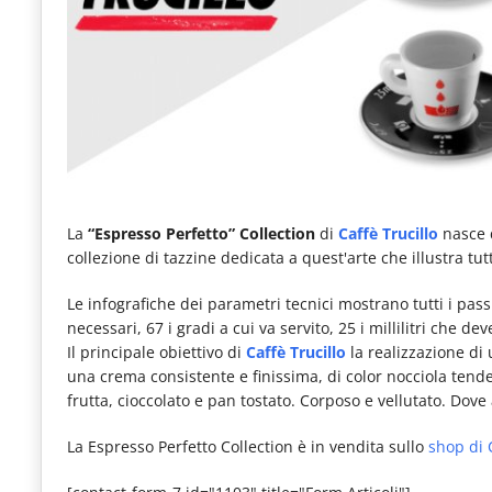
e
articoli
quotidiani
sul
mondo
dell'alimentazione,
dei
La
“Espresso Perfetto” Collection
di
Caffè Trucillo
nasce 
collezione di tazzine dedicata a quest'arte che illustra tut
consumi
fuoricasa,
Le infografiche dei parametri tecnici mostrano tutti i pas
necessari, 67 i gradi a cui va servito, 25 i millilitri che de
del
Il principale obiettivo di
Caffè Trucillo
la realizzazione di 
Food
una crema consistente e finissima, di color nocciola tenden
frutta, cioccolato e pan tostato. Corposo e vellutato. Dove
Service
e
La Espresso Perfetto Collection è in vendita sullo
shop di 
tutte