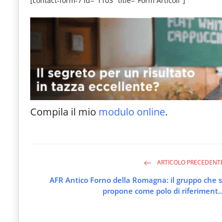
[contact-form-7 id="1103" title="Form Articoli"]
le
novità
del
comparto
Horeca.
Compila il mio
modulo online
.
ARTICOLO PRECEDENT
AFR Antico Forno della Romagna: il gruppo che s
propone come polo di riferiment..