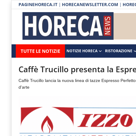
PAGINEHORECA.IT
|
HORECANEWSLETTER.COM
|
HOREC
Notizie HORECA
Horecanews.it
Notizie
TUTTE LE NOTIZIE
NOTIZIE HORECA
RISTORAZIONE
Ristorazione
-
Horeca
-
Ospitalità
Caffè Trucillo presenta la Espr
Il
Distribuzione
Caffè Trucillo lancia la nuova linea di tazze Espresso Perfett
portale
d'arte
del
Prodotti | Dispensa Horeca
canale
Eventi
Horeca
e
RUBRICHE
del