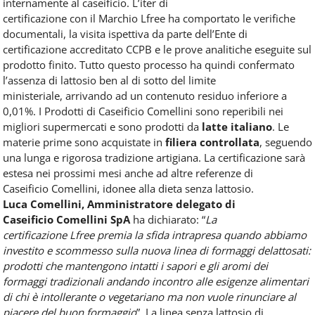
internamente al caseificio. L’iter di
certificazione con il Marchio Lfree ha comportato le verifiche
documentali, la visita ispettiva da parte dell’Ente di
certificazione accreditato CCPB e le prove analitiche eseguite sul
prodotto finito. Tutto questo processo ha quindi confermato
l’assenza di lattosio ben al di sotto del limite
ministeriale, arrivando ad un contenuto residuo inferiore a
0,01%. I Prodotti di Caseificio Comellini sono reperibili nei
migliori supermercati e sono prodotti da
latte italiano
. Le
materie prime sono acquistate in
filiera controllata
, seguendo
una lunga e rigorosa tradizione artigiana. La certificazione sarà
estesa nei prossimi mesi anche ad altre referenze di
Caseificio Comellini, idonee alla dieta senza lattosio.
Luca Comellini, Amministratore delegato di
Caseificio Comellini SpA
ha dichiarato: “
La
certificazione Lfree premia la sfida intrapresa quando abbiamo
investito e scommesso sulla nuova linea di formaggi delattosati:
prodotti che mantengono intatti i sapori e gli aromi dei
formaggi tradizionali andando incontro alle esigenze alimentari
di chi è intollerante o vegetariano ma non vuole rinunciare al
piacere del buon formaggio
”. La linea senza lattosio di