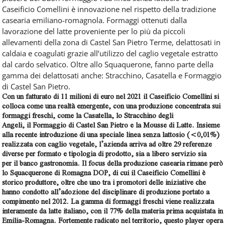
Caseificio Comellini è innovazione nel rispetto della tradizione
casearia emiliano-romagnola. Formaggi ottenuti dalla
lavorazione del latte proveniente per lo più da piccoli
allevamenti della zona di Castel San Pietro Terme, delattosati in
caldaia e coagulati grazie all’utilizzo del caglio vegetale estratto
dal cardo selvatico. Oltre allo Squaquerone, fanno parte della
gamma dei delattosati anche: Stracchino, Casatella e Formaggio
di Castel San Pietro.
Con un fatturato di 11 milioni di euro nel 2021 il
Caseificio Comellini
si
colloca come una realtà emergente, con una produzione concentrata sui
formaggi freschi, come la Casatella, lo Stracchino degli
Angeli, il Formaggio di Castel San Pietro e la Mousse di Latte. Insieme
alla recente introduzione di una speciale linea senza lattosio (<0,01%)
realizzata con caglio vegetale, l’azienda arriva ad oltre 29 referenze
diverse per formato e tipologia di prodotto, sia a libero servizio sia
per il banco gastronomia. Il focus della produzione casearia rimane però
lo Squacquerone di Romagna DOP, di cui il Caseificio Comellini è
storico produttore, oltre che uno tra i promotori delle iniziative che
hanno condotto all’adozione del disciplinare di produzione portato a
compimento nel 2012. La gamma di formaggi freschi viene realizzata
interamente da latte italiano, con il 77% della materia prima acquistata in
Emilia-Romagna. Fortemente radicato nel territorio, questo player opera