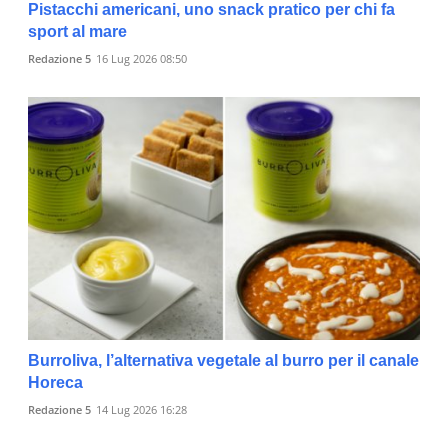
Pistacchi americani, uno snack pratico per chi fa
sport al mare
Redazione 5
16 Lug 2026 08:50
Burroliva, l’alternativa vegetale al burro per il canale
Horeca
Redazione 5
14 Lug 2026 16:28