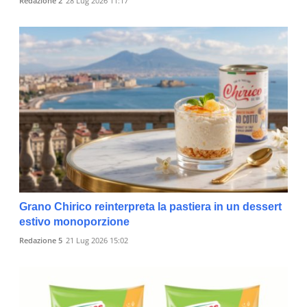
Redazione 2
28 Lug 2026 11:17
Grano Chirico reinterpreta la pastiera in un dessert
estivo monoporzione
Redazione 5
21 Lug 2026 15:02