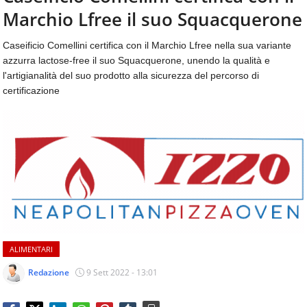
aggiornamenti
Marchio Lfree il suo Squacquerone
CONTATTI
quotidiani
su
Caseificio Comellini certifica con il Marchio Lfree nella sua variante
temi
azzurra lactose-free il suo Squacquerone, unendo la qualità e
come
l'artigianalità del suo prodotto alla sicurezza del percorso di
ospitalità,
certificazione
ristorazione,
food
&
beverage,
catering
e
articoli
quotidiani
sul
mondo
dell'alimentazione,
ALIMENTARI
dei
consumi
Redazione
9 Sett 2022 - 13:01
fuoricasa,
del