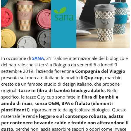
Food
Service
e
tutte
le
novità
del
comparto
Horeca.
In occasione di
SANA
, 31° salone internazionale del biologico e
del naturale che si terrà a Bologna da venerdì 6 a lunedì 9
settembre 2019, l’azienda fiorentina
Compagnia del Viaggio
presenta sul mercato italiano le novità di
Quy cup
, marchio
creato da un famoso studio di design italiano, che propone
originali
tazze in fibra di bambù biodegradabile.
Nello
specifico, le tazze Quy cup sono fatte in
fibra di bambù e
amido di mais
, s
enza OGM, BPA e ftalato (elementi
plastificanti)
, rigorosamente da agricoltura biologica. Questo
materiale le rende
leggere e al contempo robuste, adatte
per contenere bevande calde e fredde non alterandone il
gusto
, perché non lascia assorbire sapori o odori come invece