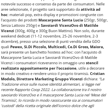
notevole successo e consenso da parte dei consumatori. Nelle
aree selezionate, il progetto sarà supportato da
attività ad
hoc
: materiali pop, extra display e promozioni congiunte con
l’acquisto dei prodotti
Mascarpone Santa Lucia
(250gr, 500gr,
Senza Lattosio 250gr) e
Savoiardi VicenzOvo di Matilde
Vicenzi
(300g, 400g e 300g Buon Mattino). Non solo, durante
weekend dedicati (11-12 novembre, 25-26 novembre, 2-3
dicembre), presso una selezione di punti vendita della GDO
quali
Pewex, Si.Di Piccolo, Multicedi, Ce.Di Gross, Maiora,
sarà presente un banchetto hostess ad hoc: con l’acquisto di
Mascarpone Santa Lucia e Savoiardi VicenzOvo di Matilde
Vicenzi i consumatori riceveranno in omaggio uno
stencil
realizzato appositamente per l’occasione
, utile a decorare
in modo creativo e rendere unico il proprio tiramisù.
Cristian
Modolo, Direttore Marketing Gruppo Vicenzi
dichiara:
“La
Tradizione vince sulle nuove identità alimentari, si legge nel
recente Rapporto Coop 2022. La collaborazione tra il nostro
savoiardo VicenzOvo e il mascarpone Santa Lucia nel ‘Mese del
Tiramisù’, lo ricorda in modo rassicurante sia ai consumatori
’custodi’ della ricetta originale dell’iconico dolce che agli