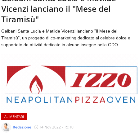
aggiornamenti
Vicenzi lanciano il "Mese del
CONTATTI
quotidiani
su
Tiramisù"
temi
come
Galbani Santa Lucia e Matilde Vicenzi lanciano "Il Mese del
ospitalità,
Tiramisù", un progetto di co-marketing dedicato al celebre dolce e
ristorazione,
supportato da attività dedicate in alcune insegne nella GDO
food
&
beverage,
catering
e
articoli
quotidiani
sul
mondo
dell'alimentazione,
dei
ALIMENTARI
consumi
fuoricasa,
Redazione
14 Nov 2022 - 15:10
del