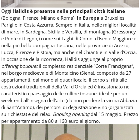
Oggi
Halldis è presente nelle principali città italiane
(Bologna, Firenze, Milano e Roma),
in Europa
a Bruxelles,
Parigi e in Costa Azzurra. Sempre in Italia, nelle migliori località
di mare, in Sardegna, Sicilia e Versilia, di montagna (Gressoney
e Ponte di Legno,) come sui Laghi di Como, d’Iseo e Maggiore e
nella più bella campagna Toscana, nelle provincie di Arezzo,
Lucca, Firenze e Pistoia, ma anche nel Chianti e in Valle d’Orcia.
In occasione della ricorrenza, Halldis aggiunge al proprio
offering bouquet
il complesso residenziale “Corte Francigena”,
nel borgo medioevale di Montalcino (Siena), composto da 27
appartamenti, dal mono al quadrilocale. Il corpo si rifà alle
costruzioni tradizionali della Val d’Orcia ed è incastonato nel
caratteristico paesaggio delle colline toscane, ideale per un
week-end all’insegna dell’arte (da non perdere la vicina Abbazia
di Sant’Antimo), dei percorsi di degustazione vino (organizzati
su richiesta) e del relax.
Booking opening
dal 15 maggio. Prezzo
per appartamento da 80 a 160 euro al giorno.