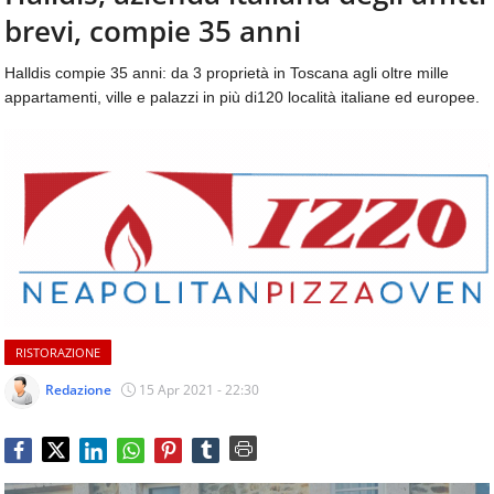
aggiornamenti
brevi, compie 35 anni
CONTATTI
quotidiani
su
Halldis compie 35 anni: da 3 proprietà in Toscana agli oltre mille
temi
appartamenti, ville e palazzi in più di120 località italiane ed europee.
come
ospitalità,
ristorazione,
food
&
beverage,
catering
e
articoli
quotidiani
sul
RISTORAZIONE
mondo
dell'alimentazione,
Redazione
15 Apr 2021 - 22:30
dei
consumi
fuoricasa,
del