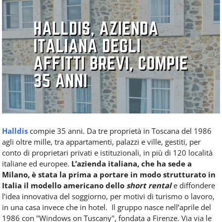
Food
Service
e
tutte
le
novità
del
comparto
Horeca.
Halldis
compie 35 anni. Da tre proprietà in Toscana del 1986
agli oltre mille, tra appartamenti, palazzi e ville, gestiti, per
conto di proprietari privati e istituzionali, in più di 120 località
italiane ed europee.
L’azienda italiana, che ha sede a
Milano, è stata la prima a portare in modo strutturato in
Italia il modello americano dello
short rental
e diffondere
l’idea innovativa del soggiorno, per motivi di turismo o lavoro,
in una casa invece che in hotel.
Il gruppo nasce nell’aprile del
1986 con "Windows on Tuscany", fondata a Firenze. Via via le