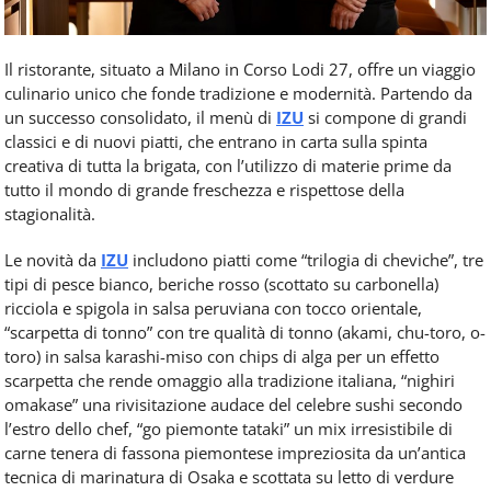
Il ristorante, situato a Milano in Corso Lodi 27, offre un viaggio
culinario unico che fonde tradizione e modernità. Partendo da
un successo consolidato, il menù di
IZU
si compone di grandi
classici e di nuovi piatti, che entrano in carta sulla spinta
creativa di tutta la brigata, con l’utilizzo di materie prime da
tutto il mondo di grande freschezza e rispettose della
stagionalità.
Le novità da
IZU
includono piatti come “trilogia di cheviche”, tre
tipi di pesce bianco, beriche rosso (scottato su carbonella)
ricciola e spigola in salsa peruviana con tocco orientale,
“scarpetta di tonno” con tre qualità di tonno (akami, chu-toro, o-
toro) in salsa karashi-miso con chips di alga per un effetto
scarpetta che rende omaggio alla tradizione italiana, “nighiri
omakase” una rivisitazione audace del celebre sushi secondo
l’estro dello chef, “go piemonte tataki” un mix irresistibile di
carne tenera di fassona piemontese impreziosita da un’antica
tecnica di marinatura di Osaka e scottata su letto di verdure