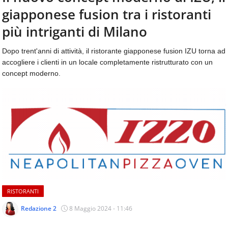
aggiornamenti
giapponese fusion tra i ristoranti
CONTATTI
quotidiani
su
più intriganti di Milano
temi
come
Dopo trent'anni di attività, il ristorante giapponese fusion IZU torna ad
ospitalità,
accogliere i clienti in un locale completamente ristrutturato con un
ristorazione,
concept moderno.
food
&
beverage,
catering
e
articoli
quotidiani
sul
mondo
dell'alimentazione,
dei
RISTORANTI
consumi
fuoricasa,
Redazione 2
8 Maggio 2024 - 11:46
del