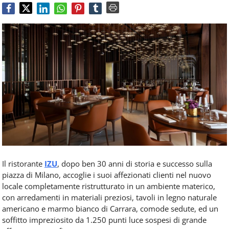
Food
Service
e
tutte
le
novità
del
comparto
Horeca.
Il ristorante
IZU
, dopo ben 30 anni di storia e successo sulla
piazza di Milano, accoglie i suoi affezionati clienti nel nuovo
locale completamente ristrutturato in un ambiente materico,
con arredamenti in materiali preziosi, tavoli in legno naturale
americano e marmo bianco di Carrara, comode sedute, ed un
soffitto impreziosito da 1.250 punti luce sospesi di grande