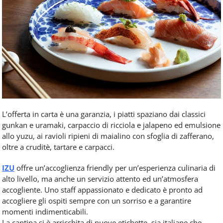
L’offerta in carta è una garanzia, i piatti spaziano dai classici
gunkan e uramaki, carpaccio di ricciola e jalapeno ed emulsione
allo yuzu, ai ravioli ripieni di maialino con sfoglia di zafferano,
oltre a cruditè, tartare e carpacci.
IZU
offre un’accoglienza friendly per un’esperienza culinaria di
alto livello, ma anche un servizio attento ed un’atmosfera
accogliente. Uno staff appassionato e dedicato è pronto ad
accogliere gli ospiti sempre con un sorriso e a garantire
momenti indimenticabili.
La cantina si è arricchita di nuove etichette, sia italiane che