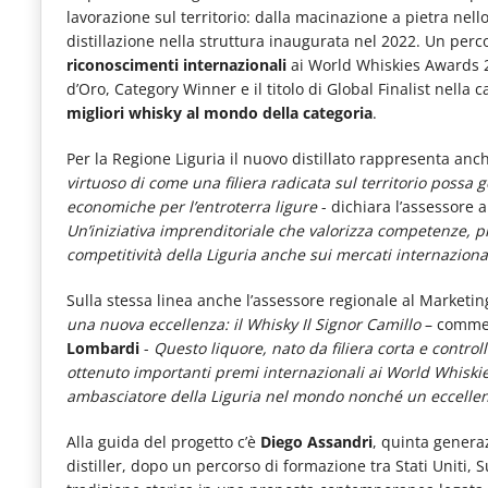
lavorazione sul territorio: dalla macinazione a pietra nello
distillazione nella struttura inaugurata nel 2022. Un perc
riconoscimenti internazionali
ai World Whiskies Awards 2
d’Oro, Category Winner e il titolo di Global Finalist nella 
migliori whisky al mondo della categoria
.
Per la Regione Liguria il nuovo distillato rappresenta anc
virtuoso di come una filiera radicata sul territorio poss
economiche per l’entroterra ligure
- dichiara l’assessore 
Un’iniziativa imprenditoriale che valorizza competenze, pro
competitività della Liguria anche sui mercati internazional
Sulla stessa linea anche l’assessore regionale al Marketin
una nuova eccellenza: il Whisky Il Signor Camillo
– comment
Lombardi
-
Questo liquore, nato da filiera corta e control
ottenuto importanti premi internazionali ai World Whiski
ambasciatore della Liguria nel mondo nonché un eccellent
Alla guida del progetto c’è
Diego Assandri
, quinta genera
distiller, dopo un percorso di formazione tra Stati Uniti, 