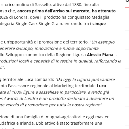
 storico mulino di Sassello, attivo dal 1830, fino alla
orso che,
ancora prima dell’arrivo sul mercato, ha ottenuto
026 di Londra, dove il prodotto ha conquistato Medaglia
categoria Single Cask Single Grain, entrando tra i
cinque
he un’opportunità di promozione del territorio. “
Un esempio
a generare sviluppo, innovazione e nuove opportunità
allo Sviluppo economico della Regione Liguria
Alessio Piana
-.
duzioni locali e capacità di investire in qualità, rafforzando la
i”.
g territoriale Luca Lombardi:
“Da oggi la Liguria può vantare
a l'assessore regionale al Marketing territoriale
Luca
lata al 100% ligure e sassellese in particolare, avendo già
es Awards di Londra è un prodotto destinato a diventare un
e veicolo di promozione per tutta la nostra regione”.
zione di una famiglia di mugnai-agricoltori e oggi master
Sudafrica e Irlanda. L’obiettivo è stato trasformare una