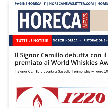
PAGINEHORECA.IT
|
HORECANEWSLETTER.COM
|
HOREC
Notizie HORECA
Horecanews.it
Notizie
TUTTE LE NOTIZIE
NOTIZIE HORECA
RISTORAZIONE
Ristorazione
-
Horeca
-
Ospitalità
Il Signor Camillo debutta con i
Il
premiato ai World Whiskies A
Distribuzione
portale
Il Signor Camillo presenta a Sassello il primo whisky ligure
del
Prodotti | Dispensa Horeca
canale
Eventi
Horeca
e
RUBRICHE
del