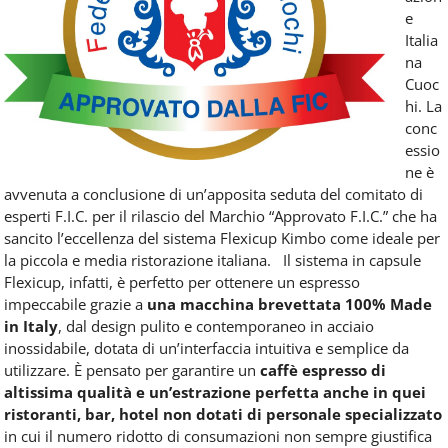
e
Italia
na
Cuoc
hi. La
conc
essio
ne è
avvenuta a conclusione di un’apposita seduta del comitato di
esperti F.I.C. per il rilascio del Marchio “Approvato F.I.C.” che ha
sancito l’eccellenza del sistema Flexicup Kimbo come ideale per
la piccola e media ristorazione italiana. Il sistema in capsule
Flexicup, infatti, è perfetto per ottenere un espresso
impeccabile grazie a
una macchina brevettata 100% Made
in Italy
, dal design pulito e contemporaneo in acciaio
inossidabile, dotata di un’interfaccia intuitiva e semplice da
utilizzare. È pensato per garantire un
caffè espresso di
altissima qualità e un’estrazione perfetta anche in quei
ristoranti, bar, hotel non dotati di personale specializzato
in cui il numero ridotto di consumazioni non sempre giustifica