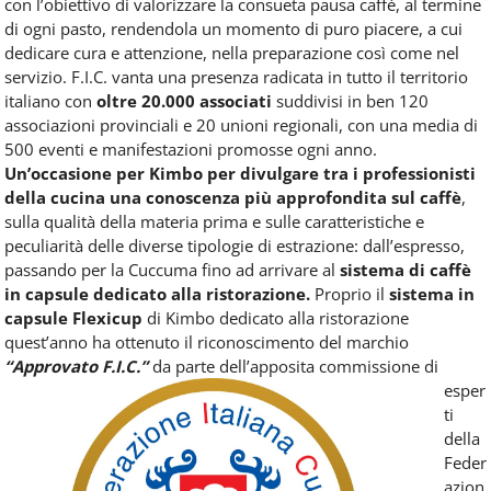
con l’obiettivo di valorizzare la consueta pausa caffè, al termine
di ogni pasto, rendendola un momento di puro piacere, a cui
dedicare cura e attenzione, nella preparazione così come nel
servizio. F.I.C. vanta una presenza radicata in tutto il territorio
italiano con
oltre 20.000 associati
suddivisi in ben 120
associazioni provinciali e 20 unioni regionali, con una media di
500 eventi e manifestazioni promosse ogni anno.
Un’occasione per Kimbo per divulgare tra i professionisti
della cucina una conoscenza più approfondita sul caffè
,
sulla qualità della materia prima e sulle caratteristiche e
peculiarità delle diverse tipologie di estrazione: dall’espresso,
passando per la Cuccuma fino ad arrivare al
sistema di caffè
in capsule dedicato alla ristorazione.
Proprio il
sistema in
capsule Flexicup
di Kimbo dedicato alla ristorazione
quest’anno ha ottenuto il riconoscimento del marchio
“Approvato F.I.C.”
da parte dell’apposita
commissione di
esper
ti
della
Feder
azion