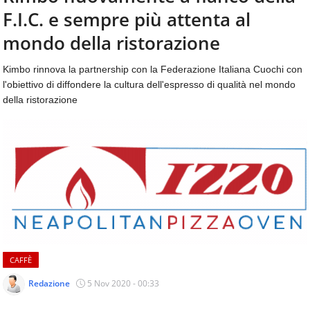
aggiornamenti
F.I.C. e sempre più attenta al
CONTATTI
quotidiani
su
mondo della ristorazione
temi
come
Kimbo rinnova la partnership con la Federazione Italiana Cuochi con
ospitalità,
l'obiettivo di diffondere la cultura dell'espresso di qualità nel mondo
ristorazione,
della ristorazione
food
&
beverage,
catering
e
articoli
quotidiani
sul
mondo
dell'alimentazione,
dei
CAFFÈ
consumi
fuoricasa,
Redazione
5 Nov 2020 - 00:33
del