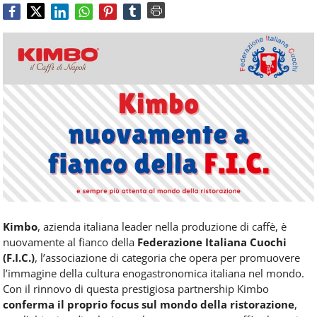
Food
Service
e
tutte
le
novità
del
comparto
Horeca.
Kimbo
, azienda italiana leader nella produzione di caffè, è
nuovamente al fianco della
Federazione Italiana Cuochi
(F.I.C.)
, l’associazione di categoria che opera per promuovere
l’immagine della cultura enogastronomica italiana nel mondo.
Con il rinnovo di questa prestigiosa partnership Kimbo
conferma il proprio focus sul mondo della ristorazione
,