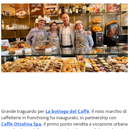
Food
Service
e
tutte
le
novità
del
comparto
Horeca.
Grande traguardo per
La bottega del Caffè
. Il noto marchio di
caffetterie in franchising ha inaugurato, in partnership con
Caffè Ottolina Spa
, il primo punto vendita a vocazione urbana