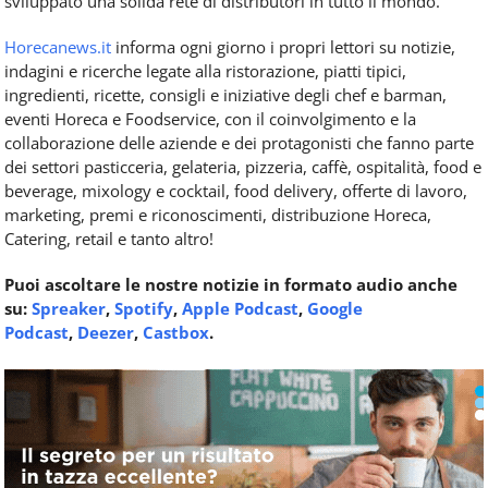
sviluppato una solida rete di distributori in tutto il mondo.
Horecanews.it
informa ogni giorno i propri lettori su notizie,
indagini e ricerche legate alla ristorazione, piatti tipici,
ingredienti, ricette, consigli e iniziative degli chef e barman,
eventi Horeca e Foodservice, con il coinvolgimento e la
collaborazione delle aziende e dei protagonisti che fanno parte
dei settori pasticceria, gelateria, pizzeria, caffè, ospitalità, food e
beverage, mixology e cocktail, food delivery, offerte di lavoro,
marketing, premi e riconoscimenti, distribuzione Horeca,
Catering, retail e tanto altro!
Puoi ascoltare le nostre notizie in formato audio anche
su:
Spreaker
,
Spotify
,
Apple Podcast
,
Google
Podcast
,
Deezer
,
Castbox
.