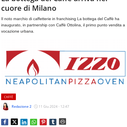
aggiornamenti
cuore di Milano
CONTATTI
quotidiani
su
Il noto marchio di caffetterie in franchising La bottega del Caffè ha
temi
inaugurato, in partnership con Caffè Ottolina, il primo punto vendita a
come
vocazione urbana.
ospitalità,
ristorazione,
food
&
beverage,
catering
e
articoli
quotidiani
sul
mondo
CAFFÈ
dell'alimentazione,
dei
Redazione 2
11 Giu 2024 - 12:47
consumi
fuoricasa,
del