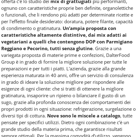
offerta c’è lo studio dei
mix di grattugiati
più performanti,
ognuno con caratteristiche proprie ben definite, organolettiche
o funzionali, che li rendono più adatti per determinate ricette e
per l'effetto finale desiderato: doratura, potere filante, capacità
di condimento o gratinatura.
Un’ampia proposta con
caratteristiche altamente distintive, dai mix adatti ai
vegetariani a quelli che contengono DOP con Parmigiano
Reggiano e Pecorino, tutti senza glutine
. Grazie a una
variegata proposta di materie prime e confezioni, DalterFood
Group è in grado di fornire la migliore soluzione per tutte le
preparazioni e per tutti i piatti. L'azienda, grazie alla grande
esperienza maturata in 40 anni, offre un servizio di consulenza
in grado di ideare la soluzione migliore per rispondere alle
esigenze di ogni cliente: che si tratti di ottenere la migliore
gratinatura, insaporire un ripieno o bilanciare il gusto di un
sugo, grazie alla profonda conoscenza dei comportamenti dei
propri prodotti in ogni situazione: refrigerazione, surgelazione o
diversi tipi di cottura.
Nove sono le miscele a catalogo
, tutte
pensate per specifici utilizzi. Dietro ogni combinazione c’è un
grande studio della materia prima, che garantisce risultati
sempre ottimali. Per la massima comodità d’utilizzo, vengono