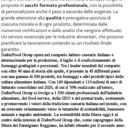
proposte in
sacchi formato professionale,
con la possibilità
di personalizzare anche il peso a seconda delle esigenze. La
grande attenzione alla
qualità
è prerogativa assoluta di
ciascuna miscela e di ogni prodotto, determinata dalle
numerose certificazioni e dalle analisi che vengono effettuate.
Un servizio essenziale per le industrie alimentari, che possono
pianificare la lavorazione contando su un risultato finale
garantito.
DalterFood Group
opera nel comparto lattiero caseario italiano e
internazionale per la produzione, il taglio e il confezionamento di
formaggi grattugiati e porzionati. Tra i leader mondiali del comparto
con oltre 40 anni di storia alle spalle, è presente in 45 differenti paesi
con una gamma di 500 prodotti, tra formaggi e altri prodotti tipici della
cultura alimentare italiana. Con 160 dipendenti e 110 milioni di euro di
fatturato consolidato nel 2020, di cui il 76% realizzato all'estero,
DalterFood Group si rivolge a 1.500 clienti professionali dell'industria
alimentare, del food service, della GDO e del normal trade, sostenendo
e promuovendo i valori della tradizione casearia italiana nel mondo, con
un crescente orientamento verso le tematiche di sostenibilità, benessere
animale e impatto ambientale. La sostenibilità della filiera oggi è al
centro della mission di DalterFood Group che, come capogruppo della
filiera del Parmigiano Reggiano, ha infatti ottenuto per il secondo anno