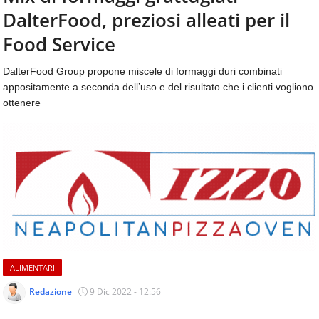
aggiornamenti
DalterFood, preziosi alleati per il
CONTATTI
quotidiani
su
Food Service
temi
come
DalterFood Group propone miscele di formaggi duri combinati
ospitalità,
appositamente a seconda dell’uso e del risultato che i clienti vogliono
ristorazione,
ottenere
food
&
beverage,
catering
e
articoli
quotidiani
sul
mondo
dell'alimentazione,
dei
ALIMENTARI
consumi
fuoricasa,
Redazione
9 Dic 2022 - 12:56
del