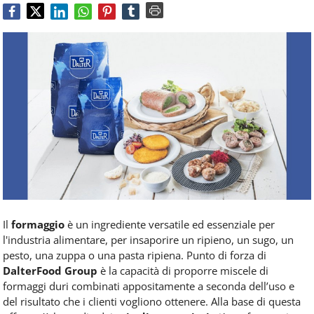
Food
Service
e
tutte
le
novità
del
comparto
Horeca.
Il
formaggio
è un ingrediente versatile ed essenziale per
l'industria alimentare, per insaporire un ripieno, un sugo, un
pesto, una zuppa o una pasta ripiena. Punto di forza di
DalterFood Group
è la capacità di proporre miscele di
formaggi duri combinati appositamente a seconda dell’uso e
del risultato che i clienti vogliono ottenere. Alla base di questa