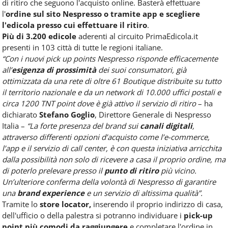
di ritiro che seguono l'acquisto online. Basterà effettuare
l'
ordine sul sito Nespresso o tramite app
e scegliere
l'edicola presso cui effettuare il ritiro
.
Più di 3.200 edicole
aderenti al circuito PrimaEdicola.it
presenti in 103 città di tutte le regioni italiane.
“Con i nuovi pick up points Nespresso risponde efficacemente
all’
esigenza di prossimità
dei suoi consumatori, già
ottimizzata da una rete di oltre 61 Boutique distribuite su tutto
il territorio nazionale e da un network di 10.000 uffici postali e
circa 1200 TNT point dove è già attivo il servizio di ritiro
– ha
dichiarato
Stefano Goglio
, Direttore Generale di Nespresso
Italia –
“La forte presenza del brand sui
canali digitali
,
attraverso differenti opzioni d’acquisto come l’e-commerce,
l’app e il servizio di call center, è con questa iniziativa arricchita
dalla possibilità non solo di ricevere a casa il proprio ordine, ma
di poterlo prelevare presso il
punto di ritiro
più vicino.
Un’ulteriore conferma della volontà di Nespresso di garantire
una
brand experience
e un servizio di altissima qualità”.
Tramite lo
store locator,
inserendo il proprio indirizzo di casa,
dell'ufficio o della palestra si potranno individuare i
pick-up
point più comodi da raggiungere
e completare l'ordine in