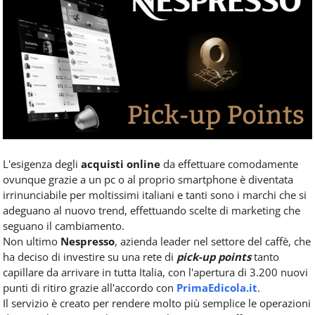
Food
Service
e
tutte
le
novità
del
comparto
Horeca.
L'esigenza degli
acquisti online
da effettuare comodamente
ovunque grazie a un pc o al proprio smartphone è diventata
irrinunciabile per moltissimi italiani e tanti sono i marchi che si
adeguano al nuovo trend, effettuando scelte di marketing che
seguano il cambiamento.
Non ultimo
Nespresso
, azienda leader nel settore del caffè, che
ha deciso di investire su una rete di
pick-up points
tanto
capillare da arrivare in tutta Italia, con l'apertura di 3.200 nuovi
punti di ritiro grazie all'accordo con
PrimaEdicola.it
.
Il servizio è creato per rendere molto più semplice le operazioni