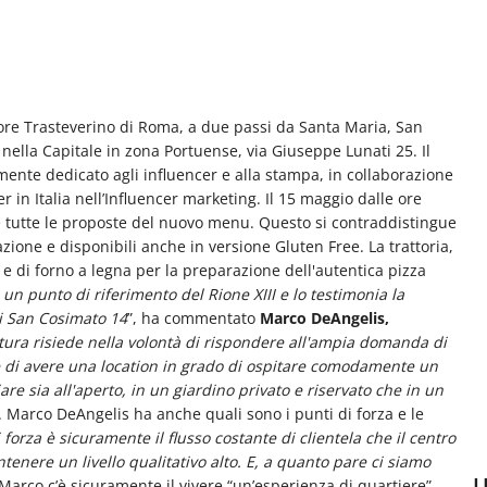
uore Trasteverino di Roma, a due passi da Santa Maria, San
ella Capitale in zona Portuense, via Giuseppe Lunati 25. Il
ente dedicato agli influencer e alla stampa, in collaborazione
er in Italia nell’Influencer marketing. Il 15 maggio dalle ore
e tutte le proposte del nuovo menu. Questo si contraddistingue
vazione e disponibili anche in versione Gluten Free. La trattoria,
e e di forno a legna per la preparazione dell'autentica pizza
 un punto di riferimento del Rione XIII e lo testimonia la
di San Cosimato 14
”, ha commentato
Marco DeAngelis,
tura risiede nella volontà di rispondere all'ampia domanda di
re di avere una location in grado di ospitare comodamente un
re sia all'aperto, in un giardino privato e riservato che in un
 Marco DeAngelis ha anche quali sono i punti di forza e le
i forza è sicuramente il flusso costante di clientela che il centro
ntenere un livello qualitativo alto. E, a quanto pare ci siamo
U
arco c’è sicuramente il vivere “un’esperienza di quartiere”.