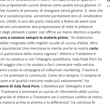
, anche proponendo cucine diverse come quella senza glutine. Ci
nte numero di persone, di mangiare senza glutine. E, dato che
one e socializzazione, vorremmo permettere loro di condividere
torio, infatti, è uno dei pochi ristoranti a Roma ad avere una
icato unicamente alla preparazione di tutte le pietanze
e degli alimenti e poter così offrire un menù identico a quello
 sono e saranno sempre le materie prime.
“
Se dobbiamo
bbe insegnata nelle migliori scuole di cucina d'Italia. Altra
a squisitezza! Una menzione la merita anche la nostra
carta
 in particolare della nostra regione”.
Vittorio a Trastevere è
 con la costanza e con l'impegno quotidiano. Italy Food Porn ha
 viaggio che ci ha aiutato a farci conoscere nella vetrina
iamo curato le campagne di influencer marketing. Il lavoro è
a ci ha premiato la continuità. Come dico sempre, il compito di
buone e di qualità crescono molto più velocemente”
, ha
tore di Italy food Porn.
L'obiettivo per DeAngelis è ben
di Trastevere e diventare un punto di riferimento della cucina
grande di Vittorio a Trastevere sia il continuo cambio di menu,
la materia prima lo premia e lo differenzia”,
ha concluso Di