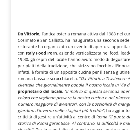
le
novità
del
comparto
Da Vittorio,
l’antica osteria romana attiva dal 1988 nel c
Cosimato e San Callisto, ha inaugurato una seconda sede n
Horeca.
ristorante ha organizzato un evento di apertura appositam
con
Italy Food Porn
, azienda verticalizzata nel food, lead
19:30, gli ospiti del locale hanno avuto modo di degustar
per piatti della tradizione, che strizzano l'occhio all'inno
infatti, è fornita di un'apposita cucina per il senza glutin
romana bassa e scrocchiarella. “
Da Vittorio a Trastevere è
clientela che giornalmente popola il nostro locale in Via 
proprietario del locale
.
“Il motivo di questa seconda aper
coloro che vogliono provare la nostra cucina e nel piace
numero maggiore di avventori, con la possibilità di mangia
giardino d'inverno nelle stagioni più fredde”,
ha aggiunto.
criticità di gestire un’attività al centro di Roma
“Il punto d
storico di Roma garantisce. Al contrario, la difficoltà è ma
riusciti!”.
Tra le aspettative di questa nuova apertura per M