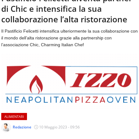
aggiornamenti
di Chic e intensifica la sua
CONTATTI
quotidiani
su
collaborazione l’alta ristorazione
temi
come
Il Pastificio Felicetti intensifica ulteriormente la sua collaborazione con
ospitalità,
il mondo dell’alta ristorazione grazie alla partnership con
ristorazione,
l’associazione Chic, Charming Italian Chef
food
&
beverage,
catering
e
articoli
quotidiani
sul
mondo
dell'alimentazione,
dei
ALIMENTARI
consumi
fuoricasa,
Redazione
10 Maggio 2023 - 09:56
del