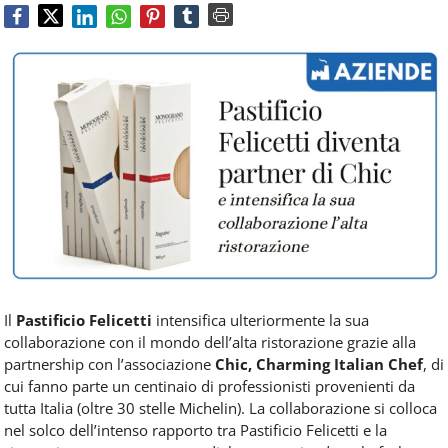
Food
Service
e
tutte
le
novità
del
comparto
Horeca.
Il
Pastificio Felicetti
intensifica ulteriormente la sua
collaborazione con il mondo dell’alta ristorazione grazie alla
partnership con l’associazione
Chic, Charming Italian Chef
, di
cui fanno parte un centinaio di professionisti provenienti da
tutta Italia (oltre 30 stelle Michelin). La collaborazione si colloca
nel solco dell’intenso rapporto tra Pastificio Felicetti e la