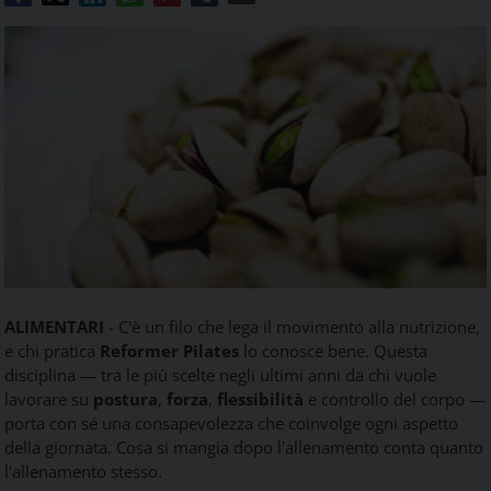
Food
Service
e
tutte
le
novità
del
comparto
Horeca.
ALIMENTARI
- C'è un filo che lega il movimento alla nutrizione,
e chi pratica
Reformer Pilates
lo conosce bene. Questa
disciplina — tra le più scelte negli ultimi anni da chi vuole
lavorare su
postura
,
forza
,
flessibilità
e controllo del corpo —
porta con sé una consapevolezza che coinvolge ogni aspetto
della giornata. Cosa si mangia dopo l'allenamento conta quanto
l'allenamento stesso.