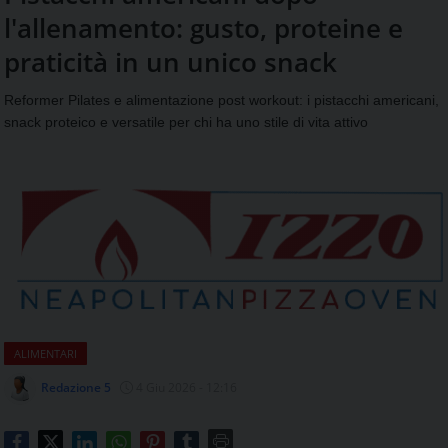
aggiornamenti
l'allenamento: gusto, proteine e
CONTATTI
quotidiani
su
praticità in un unico snack
temi
come
Reformer Pilates e alimentazione post workout: i pistacchi americani,
ospitalità,
snack proteico e versatile per chi ha uno stile di vita attivo
ristorazione,
food
&
beverage,
catering
e
articoli
quotidiani
sul
mondo
dell'alimentazione,
ALIMENTARI
dei
consumi
Redazione 5
4 Giu 2026 - 12:16
fuoricasa,
del