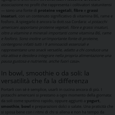
associazione no profit che rappresenta i coltivatori statunitensi
— sono una fonte di
proteine vegetali
,
fibre
e
grassi
insaturi
, con un contenuto significativo di vitamina B6, rame e
fosforo. A spiegarlo è ancora la dott.ssa Cordara:
«I pistacchi
americani apportano proteine vegetali, fibre e grassi insaturi,
oltre a vitamine e minerali importanti come vitamina B6, rame
e fosforo. Sono inoltre un'importante fonte di proteine,
contengono infatti tutti i 9 aminoacidi essenziali e
rappresentano uno snack versatile, adatto a chi conduce una
vita attiva e desidera integrare nella propria alimentazione una
pausa gustosa e nutriente, anche fuori casa».
In bowl, smoothie o da soli: la
versatilità che fa la differenza
Portarli con sé è semplice, usarli in cucina ancora di più. I
pistacchi americani si prestano a ogni momento della giornata:
da soli come spuntino rapido, oppure aggiunti a
yogurt
,
smoothie
,
bowl
e preparazioni dolci o salate. Una praticità che
si sposa bene con i ritmi di chi si allena e non ha tempo da