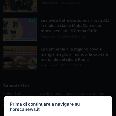
Redazione 2
14 Lug 2026 12:21
Le novità Caffè Borbone a Host 2023:
la moka a cialde MokaCiao e due
nuove versioni di Crema Caffè
Redazione
12 Ottobre 2023 11:22
La Campania è la regione dove si
mangia meglio al mondo, la capitale
mondiale del cibo è Roma
Redazione 2
19 Dic 2023 11:44
Newsletter
Unisciti al nostro elenco di abbonati per ricevere le ultime
notizie, gli aggiornamenti e le offerte speciali direttamente
Prima di continuare a navigare su
nella tua casella di posta
horecanews.it