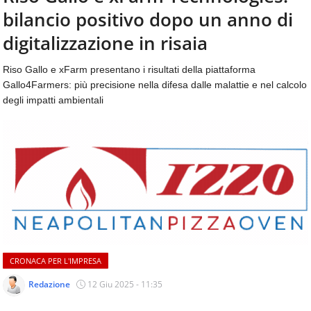
aggiornamenti
bilancio positivo dopo un anno di
CONTATTI
quotidiani
su
digitalizzazione in risaia
temi
come
Riso Gallo e xFarm presentano i risultati della piattaforma
ospitalità,
Gallo4Farmers: più precisione nella difesa dalle malattie e nel calcolo
ristorazione,
degli impatti ambientali
food
&
beverage,
catering
e
articoli
quotidiani
sul
mondo
dell'alimentazione,
dei
CRONACA PER L'IMPRESA
consumi
fuoricasa,
Redazione
12 Giu 2025 - 11:35
del