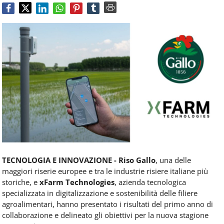
Food
Service
e
tutte
le
novità
del
comparto
Horeca.
TECNOLOGIA E INNOVAZIONE - Riso Gallo
, una delle
maggiori riserie europee e tra le industrie risiere italiane più
storiche, e
xFarm Technologies
, azienda tecnologica
specializzata in digitalizzazione e sostenibilità delle filiere
agroalimentari, hanno presentato i risultati del primo anno di
collaborazione e delineato gli obiettivi per la nuova stagione