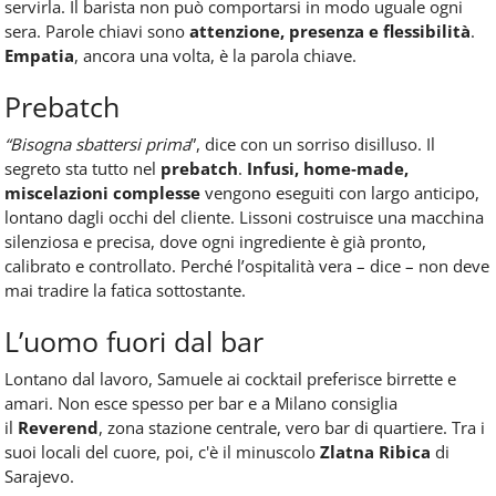
servirla. Il barista non può comportarsi in modo uguale ogni
sera. Parole chiavi sono
attenzione, presenza e flessibilità
.
Empatia
, ancora una volta, è la parola chiave.
Prebatch
“Bisogna sbattersi prima
”, dice con un sorriso disilluso. Il
segreto sta tutto nel
prebatch
.
Infusi, home‑made,
miscelazioni complesse
vengono eseguiti con largo anticipo,
lontano dagli occhi del cliente. Lissoni costruisce una macchina
silenziosa e precisa, dove ogni ingrediente è già pronto,
calibrato e controllato. Perché l’ospitalità vera – dice – non deve
mai tradire la fatica sottostante.
L’uomo fuori dal bar
Lontano dal lavoro, Samuele ai cocktail preferisce birrette e
amari. Non esce spesso per bar e a Milano consiglia
il
Reverend
, zona stazione centrale, vero bar di quartiere. Tra i
suoi locali del cuore, poi, c'è il minuscolo
Zlatna Ribica
di
Sarajevo.