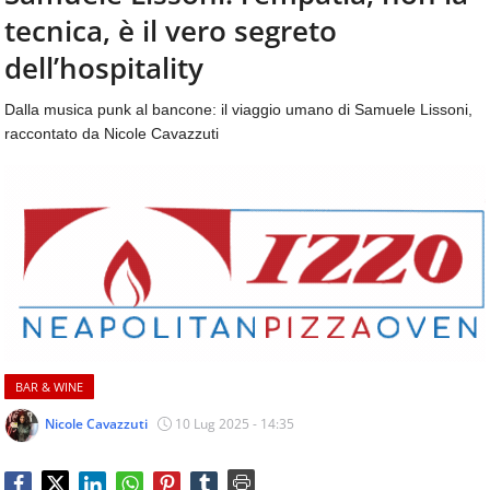
aggiornamenti
tecnica, è il vero segreto
CONTATTI
quotidiani
su
dell’hospitality
temi
come
Dalla musica punk al bancone: il viaggio umano di Samuele Lissoni,
ospitalità,
raccontato da Nicole Cavazzuti
ristorazione,
food
&
beverage,
catering
e
articoli
quotidiani
sul
mondo
dell'alimentazione,
BAR & WINE
dei
consumi
Nicole Cavazzuti
10 Lug 2025 - 14:35
fuoricasa,
del