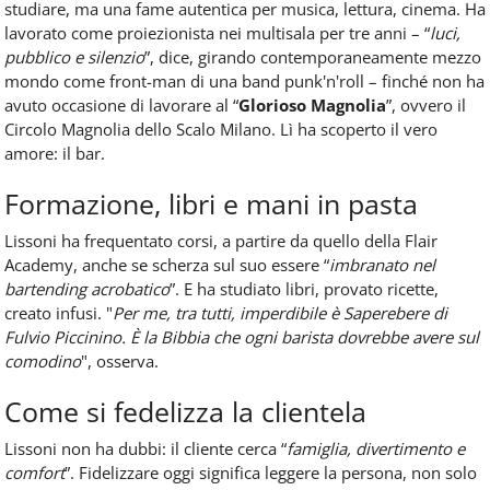
studiare, ma una fame autentica per musica, lettura, cinema. Ha
lavorato come proiezionista nei multisala per tre anni – “
luci,
pubblico e silenzio
”, dice, girando contemporaneamente mezzo
mondo come front-man di una band punk'n'roll – finché non ha
avuto occasione di lavorare al “
Glorioso Magnolia
”, ovvero il
Circolo Magnolia dello Scalo Milano. Lì ha scoperto il vero
amore: il bar.
Formazione, libri e mani in pasta
Lissoni ha frequentato corsi, a partire da quello della Flair
Academy, anche se scherza sul suo essere “
imbranato nel
bartending acrobatico
”. E ha studiato libri, provato ricette,
creato infusi. "
Per me, tra tutti, imperdibile è Saperebere di
Fulvio Piccinino. È la Bibbia che ogni barista dovrebbe avere sul
comodino
", osserva.
Come si fedelizza la clientela
Lissoni non ha dubbi: il cliente cerca “
famiglia, divertimento e
comfort
”. Fidelizzare oggi significa leggere la persona, non solo