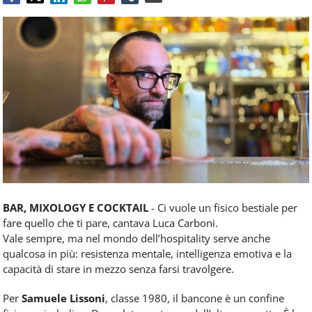
Food
Service
e
tutte
le
novità
del
comparto
Horeca.
BAR, MIXOLOGY E COCKTAIL
- Ci vuole un fisico bestiale per
fare quello che ti pare, cantava Luca Carboni.
Vale sempre, ma nel mondo dell’hospitality serve anche
qualcosa in più: resistenza mentale, intelligenza emotiva e la
capacità di stare in mezzo senza farsi travolgere.
Per
Samuele Lissoni
, classe 1980, il bancone è un confine