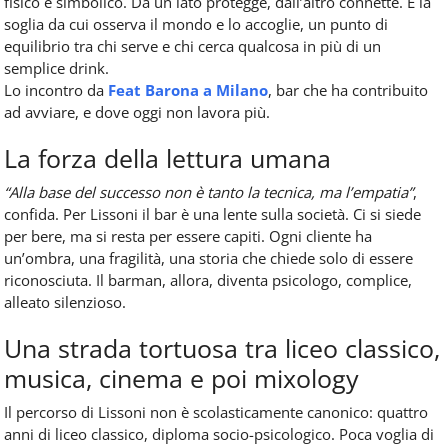
fisico e simbolico. Da un lato protegge, dall’altro connette. È la
soglia da cui osserva il mondo e lo accoglie, un punto di
equilibrio tra chi serve e chi cerca qualcosa in più di un
semplice drink.
Lo incontro da
Feat Barona a Milano
, bar che ha contribuito
ad avviare, e dove oggi non lavora più.
La forza della lettura umana
“Alla base del successo non è tanto la tecnica, ma l’empatia”
,
confida. Per Lissoni il bar è una lente sulla società. Ci si siede
per bere, ma si resta per essere capiti. Ogni cliente ha
un’ombra, una fragilità, una storia che chiede solo di essere
riconosciuta. Il barman, allora, diventa psicologo, complice,
alleato silenzioso.
Una strada tortuosa tra liceo classico,
musica, cinema e poi mixology
Il percorso di Lissoni non è scolasticamente canonico: quattro
anni di liceo classico, diploma socio-psicologico. Poca voglia di