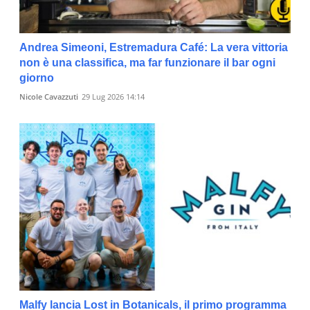
Andrea Simeoni, Estremadura Café: La vera vittoria
non è una classifica, ma far funzionare il bar ogni
giorno
Nicole Cavazzuti
29 Lug 2026 14:14
Malfy lancia Lost in Botanicals, il primo programma