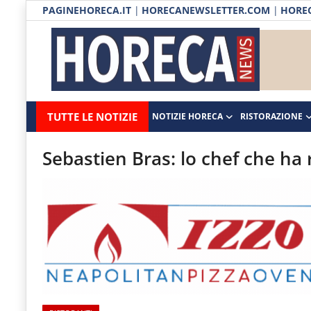
PAGINEHORECA.IT
|
HORECANEWSLETTER.COM
|
HOREC
Notizie HORECA
Horecanews.it
Notizie
TUTTE LE NOTIZIE
NOTIZIE HORECA
RISTORAZIONE
Ristorazione
-
Horeca
-
Ospitalità
Sebastien Bras: lo chef che ha r
Il
Distribuzione
portale
del
Prodotti | Dispensa Horeca
canale
Eventi
Horeca
e
RUBRICHE
del