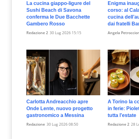
La cucina giappo-ligure del
Enigma inau
Sushi Beach di Savona
corso: al Cal
conferma le Due Bacchette
cucina dell’au
Gambero Rosso
dai fratelli B
Redazione 2
30 Lug 2026 15:15
Angela Petroccio
Carlotta Andreacchio apre
A Torino la c
Onde Lente, nuovo progetto
in ferie: Piol
gastronomico a Messina
tutta l'estate
Redazione
30 Lug 2026 08:50
Redazione 2
28 L