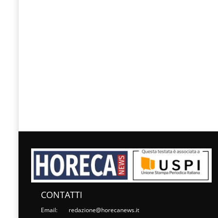
CONTATTI
Email:
redazione@horecanews.it