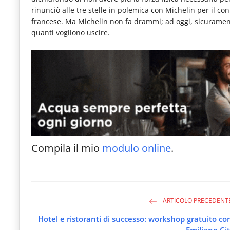
e
rinunciò alle tre stelle in polemica con Michelin per il con
francese. Ma Michelin non fa drammi; ad oggi, sicurament
articoli
quanti vogliono uscire.
quotidiani
sul
mondo
dell'alimentazione,
dei
consumi
fuoricasa,
Compila il mio
modulo online
.
del
Food
Service
ARTICOLO PRECEDENT
e
Hotel e ristoranti di successo: workshop gratuito co
tutte