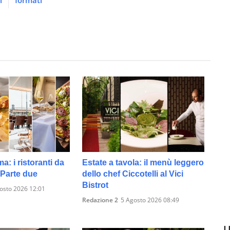
i
formati
: i ristoranti da
Estate a tavola: il menù leggero
 Parte due
dello chef Ciccotelli al Vici
Bistrot
osto 2026 12:01
Redazione 2
5 Agosto 2026 08:49
U