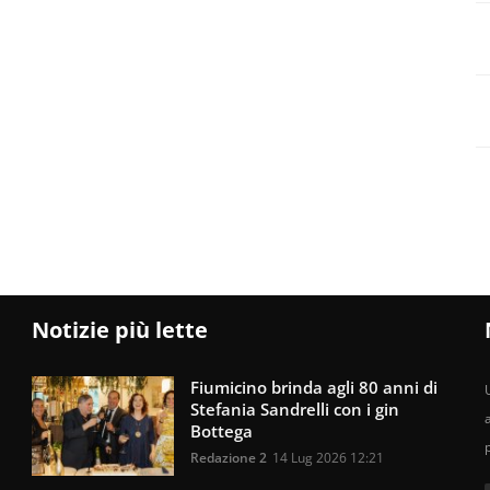
Notizie più lette
Fiumicino brinda agli 80 anni di
U
Stefania Sandrelli con i gin
Bottega
Redazione 2
14 Lug 2026 12:21