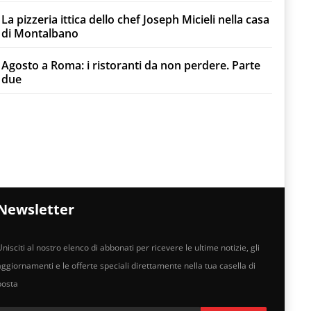
La pizzeria ittica dello chef Joseph Micieli nella casa
di Montalbano
Agosto a Roma: i ristoranti da non perdere. Parte
due
Newsletter
nisciti al nostro elenco di abbonati per ricevere le ultime notizie, gli
aggiornamenti e le offerte speciali direttamente nella tua casella di
posta