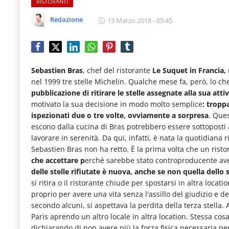
IL NOSTRO NETWORK
RISTORANTI
Food
Redazione
13 Marzo 2018 - 05:45
CONTATTI
Service
con
aggiornamenti
Sebastien Bras
, chef del ristorante
Le Suquet in Francia,
quotidiani
nel 1999 tre stelle Michelin. Qualche mese fa, però, lo ch
su
pubblicazione di ritirare le stelle assegnate alla sua atti
motivato la sua decisione in modo molto semplice
: tropp
temi
ispezionati due o tre volte, ovviamente a sorpresa
. Que
come
escono dalla cucina di Bras potrebbero essere sottoposti a
lavorare in serenità. Da qui, infatti, è nata la quotidiana
ospitalità,
Sebastien Bras non ha retto. È la prima volta che un ristor
ristorazione,
che accettare p
erché sarebbe stato controproducente ave
food
delle stelle rifiutate è nuova, anche se non quella dello s
si ritira o il ristorante chiude per spostarsi in altra loca
&
proprio per avere una vita senza l'assillo del giudizio e d
beverage,
secondo alcuni, si aspettava la perdita della terza stella. 
Paris aprendo un altro locale in altra location. Stessa cos
catering
dichiarando di non avere più la forza fisica necessaria per