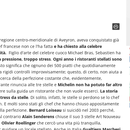
regione centro-meridionale di Aveyron, aveva conquistato già
ef francese non ce l'ha fatta
e ha chiesto alla celebre
vità.
Figlio d'arte del celebre cuoco Michael Bras, Sebastien ha
a pressione, troppo stress
.
Ogni anno i ristoranti stellati sono
sto significa che ognuno dei 500 piatti che quotidianamente
 rigidi controlli improvvisamente; questo, di certo, non aiuta a
 ricerca della perfezione costante che, evidentemente,
ante rinuncia alle tre stelle e
Michelin non ha potuto far altro
re sulla guida un ristorante che non vuole esserci.
La storia
tress da stelle
. Di solito, infatti, le stelle si perdono se lo chef
tion. E molti sono stati gli chef che hanno chiuso appositamente
ella perfezione.
Bernard Loiseau
si suicidò nel 2003 perché,
Al contrario
Alain Senderens
chiuse il suo 3 stelle Art Nouveau
a
Olivier Roellinger
che cercò una vita più tranquilla,
 guidare un locale stellato. Anche in Italia
Gualtiero Marchesi