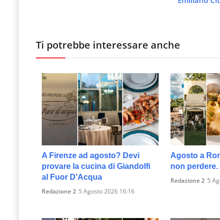
Emiliano Cit
le
novità
del
Ti potrebbe interessare anche
comparto
Horeca.
A Firenze ad agosto? Devi
Agosto a Roma
provare la cucina di Giandolfi
non perdere.
al Fuor D'Acqua
Redazione 2
5 Ag
Redazione 2
5 Agosto 2026 16:16