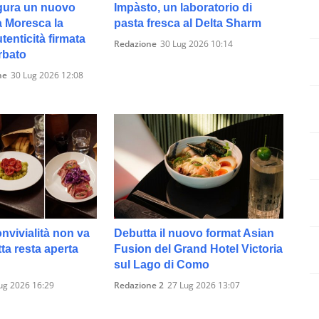
gura un nuovo
Impàsto, un laboratorio di
a Moresca la
pasta fresca al Delta Sharm
tenticità firmata
Redazione
30 Lug 2026 10:14
arbato
ne
30 Lug 2026 12:08
onvivialità non va
Debutta il nuovo format Asian
etta resta aperta
Fusion del Grand Hotel Victoria
sul Lago di Como
ug 2026 16:29
Redazione 2
27 Lug 2026 13:07