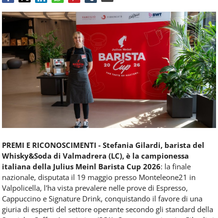
Food
Service
e
tutte
le
novità
del
comparto
Horeca.
PREMI E RICONOSCIMENTI -
Stefania Gilardi, barista del
Whisky&Soda di Valmadrera (LC), è la campionessa
italiana della Julius Meinl Barista Cup 2026
: la finale
nazionale, disputata il 19 maggio presso Monteleone21 in
Valpolicella, l'ha vista prevalere nelle prove di Espresso,
Cappuccino e Signature Drink, conquistando il favore di una
giuria di esperti del settore operante secondo gli standard della