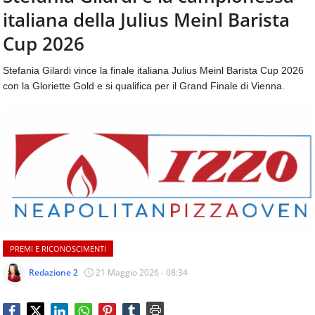
aggiornamenti
italiana della Julius Meinl Barista
CONTATTI
quotidiani
su
Cup 2026
temi
come
Stefania Gilardi vince la finale italiana Julius Meinl Barista Cup 2026
ospitalità,
con la Gloriette Gold e si qualifica per il Grand Finale di Vienna.
ristorazione,
food
&
beverage,
catering
e
articoli
quotidiani
sul
mondo
dell'alimentazione,
PREMI E RICONOSCIMENTI
dei
consumi
Redazione 2
21 Maggio 2026 - 08:34
fuoricasa,
del