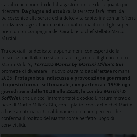
Caraibi con il mondo dell’alta gastronomia e della qualità più
ricercata.
Da giugno ad ottobre,
la terrazza farà infatti da
palcoscenico alle serate della dolce vita capitolina con un’offerta
food&beverage ad hoc creata a quattro mani con il gin super
premium di Compagnia dei Caraibi e lo chef stellato Marco
Martini.
Tra cocktail list dedicate, appuntamenti con esperti della
miscelazione italiana e straniera e la gamma di gin premium
Martin Miller’s,
Terrazza Mantis by Martini Miller’s Gin
promette di diventare il nuovo
place to be
dell’estate romana
2025.
Protagonista indiscussa e provocazione gourmand
di questo format settimanale, con partenza il 19/06 ogni
giovedì sera dalle 19.30 alle 22.30, la combo
Martini &
Sofficini
, che unisce l’intramontabile cocktail, naturalmente a
base di Martin Miller’s Gin, con il piatto icona dello chef Martini
a base amatriciana. Un abbinamento da non perdere che
conferma il rooftop del Mantis come perfetto luogo di
convivialità.