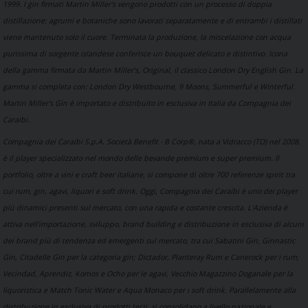
1999. I gin firmati Martin Miller’s vengono prodotti con un processo di doppia
distillazione: agrumi e botaniche sono lavorati separatamente e di entrambi i distillati
viene mantenuto solo il cuore. Terminata la produzione, la miscelazione con acqua
purissima di sorgente islandese conferisce un bouquet delicato e distintivo. Icona
della gamma firmata da Martin Miller’s, Original, il classico London Dry English Gin. La
gamma si completa con: London Dry Westbourne, 9 Moons, Summerful e Winterful.
Martin Miller’s Gin è importato e distribuito in esclusiva in Italia da Compagnia dei
Caraibi.
Compagnia dei Caraibi S.p.A. Società Benefit - B Corp®, nata a Vidracco (TO) nel 2008,
è il player specializzato nel mondo delle bevande premium e super premium. Il
portfolio, oltre a vini e craft beer italiane, si compone di oltre 700 referenze spirit tra
cui rum, gin, agavi, liquori e soft drink. Oggi, Compagnia dei Caraibi è uno dei player
più dinamici presenti sul mercato, con una rapida e costante crescita. L’Azienda è
attiva nell’importazione, sviluppo, brand building e distribuzione in esclusiva di alcuni
dei brand più di tendenza ed emergenti sul mercato, tra cui Sabatini Gin, Ginnastic
Gin, Citadelle Gin per la categoria gin; Dictador, Planteray Rum e Canerock per i rum;
Vecindad, Aprendiz, Komos e Ocho per le agavi, Vecchio Magazzino Doganale per la
liquoristica e Match Tonic Water e Aqua Monaco per i soft drink. Parallelamente alla
distribuzione in esclusiva di prodotti terzi, si consolidano a livello nazionale e