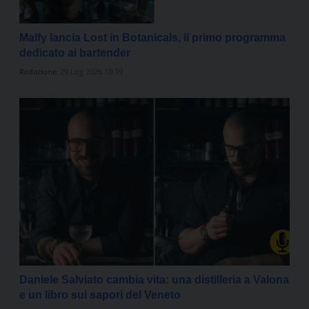
Malfy lancia Lost in Botanicals, il primo programma
dedicato ai bartender
Redazione
29 Lug 2026 10:19
Daniele Salviato cambia vita: una distilleria a Valona
e un libro sui sapori del Veneto