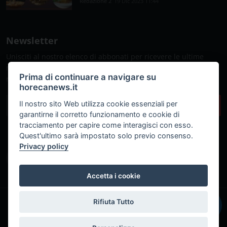
Redazione 2
19 Dic 2023 11:44
Newsletter
Unisciti al nostro elenco di abbonati per ricevere le ultime
notizie, gli aggiornamenti e le offerte speciali direttamente
Prima di continuare a navigare su
nella tua casella di posta
horecanews.it
Il nostro sito Web utilizza cookie essenziali per
Sottoscrivi
garantirne il corretto funzionamento e cookie di
tracciamento per capire come interagisci con esso.
Quest'ultimo sarà impostato solo previo consenso.
Privacy policy
Accetta i cookie
Rifiuta Tutto
IT
© Copyright 2018 - 2026 Fabio Russo srl © P.IVA: 06552741214
Powered by
Marcomedi@