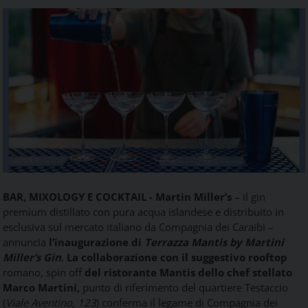
Food
Service
e
tutte
le
novità
del
comparto
Horeca.
BAR, MIXOLOGY E COCKTAIL - Martin Miller’s
– il gin
premium distillato con pura acqua islandese e distribuito in
esclusiva sul mercato italiano da Compagnia dei Caraibi –
annuncia
l’inaugurazione di
Terrazza Mantis by Martini
Miller’s Gin
.
La collaborazione con il suggestivo rooftop
romano, spin off
del ristorante Mantis dello chef stellato
Marco Martini,
punto di riferimento del quartiere Testaccio
(
Viale Aventino, 123
) conferma il legame di Compagnia dei