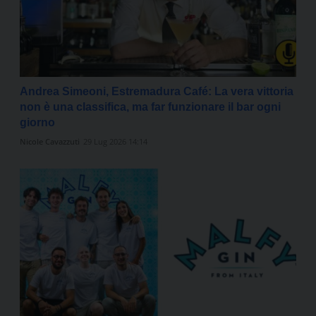
Andrea Simeoni, Estremadura Café: La vera vittoria
non è una classifica, ma far funzionare il bar ogni
giorno
Nicole Cavazzuti
29 Lug 2026 14:14