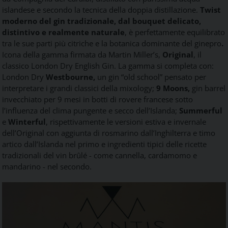
islandese e secondo la tecnica della doppia distillazione.
Twist
moderno del gin tradizionale, dal bouquet delicato,
distintivo e realmente naturale
, è perfettamente equilibrato
tra le sue parti più citriche e la botanica dominante del ginepro
.
Icona della gamma firmata da Martin Miller’s,
Original
, il
classico London Dry English Gin. La gamma si completa con:
London Dry
Westbourne,
un gin “old school” pensato per
interpretare i grandi classici della mixology;
9 Moons,
gin barrel
invecchiato per 9 mesi in botti di rovere francese sotto
l’influenza del clima pungente e secco dell’Islanda;
Summerful
e
Winterful
, rispettivamente le versioni estiva e invernale
dell’Original con aggiunta di rosmarino dall’Inghilterra e timo
artico dall’Islanda nel primo e ingredienti tipici delle ricette
tradizionali del vin brûlé - come cannella, cardamomo e
mandarino - nel secondo.