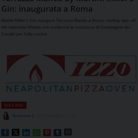
aggiornamenti
Gin: inaugurata a Roma
CONTATTI
quotidiani
su
Martin Miller's Gin inaugura Terrazza Mantis a Roma, rooftop spin off
temi
del ristorante Mantis che conferma la vocazione di Compagnia dei
come
Caraibi per l'alta cucina
ospitalità,
ristorazione,
food
&
beverage,
catering
e
articoli
quotidiani
sul
mondo
BAR & WINE
dell'alimentazione,
dei
Redazione 2
18 Giu 2025 - 15:35
consumi
fuoricasa,
del