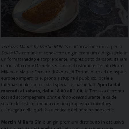
Terrazza Mantis by Martin Miller’s
è un’occasione unica per la
Dolce Vita
romana di conoscere un gin premium e degustarlo in
un format inedito e sorprendente, impreziosito da ospiti italiani
e non solo come Daniele Sedicina del ristorante stellato Horto
Milano e Matteo Fornaro di Azotea di Torino, oltre ad un ospite
europeo imperdibile, pronti a stupire il pubblico locale e
internazionale con cocktail speciali e inaspettati.
Aperta dal
martedì al sabato, dalle 18.00 all’1.00
, la Terrazza è pronta
così ad accompagnare
drink e food lovers
durante le calde
serate dell’estate romana con una proposta di mixology
all’insegna della qualità autentica e del bere responsabile.
Martin Miller’s Gin
è un gin premium distribuito in esclusiva
da Compagnia dei Caraibi, distillato con purissima acqua